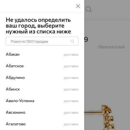
Не удалось определить
ваш город, выберите
Главная
Каталог
Серьги
Без вставок
нужный из списка ниже
Серьги, золото, 0200929
Артикул:
0200929
Написать отзыв
Абакан
доставка
Абатское
доставка
Абдулино
64%
доставка
Абинск
доставка
Авило-Успенка
доставка
Авсюнино
доставка
Агалатово
доставка