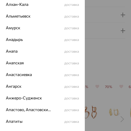
Алхан-Кала
доставка
Доставка и оплата
Альметьевск
доставка
Амурск
доставка
Гарантия и возврат
Анадырь
доставка
Анапа
доставка
Анапская
доставка
Похожие изделия
Анастасиевка
доставка
Ангарск
доставка
64%
64%
64%
64%
70%
Анжеро-Судженск
доставка
Апастово, Апастовский район
доставка
Апатиты
доставка