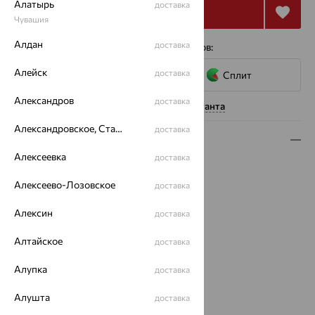
Алатырь
доставка
Купить
Чувашия
Алдан
доставка
4 платежа по 9 668
₽
с помощью сервисов:
Алейск
доставка
Сплит
Александров
доставка
Нужна помощь консультанта
Александровское, Ставропольский край
доставка
Описание
Алексеевка
доставка
Вид изделия:
классические
Вес:
3.07 — 3.55
Алексеево-Лозовское
доставка
Металл:
Золото
Алексин
доставка
Цвет металла:
Красный
Проба:
585
Алтайское
доставка
Страна происхождения:
РОССИЯ
Вид вставки:
Без вставок
Алупка
доставка
Бренд:
SOKOLOV
Вес металла:
3.07 — 3.55
Алушта
доставка
Серьги Вид:
классические