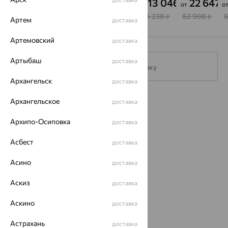
19 290
13 100
18 753
13 046
22 647
₽
₽
₽
₽
₽
от
от
от
от
о
64 300
36 390
52 091
36 238
62 908
₽
₽
₽
₽
₽
Артем
доставка
Артемовский
доставка
Артыбаш
доставка
Подписаться на рассылку
Архангельск
доставка
Архангельское
Каталог
доставка
Акции
Архипо-Осиповка
доставка
Магазины
Асбест
доставка
Покупателям
Асино
доставка
О нас
Аскиз
доставка
Магазины и доставка
г. Липецк
Аскино
доставка
ул. Зегеля, 27/2
еще 3
Астрахань
доставка