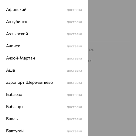
Другие города
Афипский
доставка
8 (800) 250-02-30
Заказать звонок
Ахтубинск
доставка
Ахтырский
доставка
Ачинск
доставка
© ООО «Ювелирный дом «Кристалл»,
2009
– 2026
Архив акций
Архив изделий
Карта сайта
Ачхой-Мартан
доставка
На информационном ресурсе применяются
рекомендательные технологии
Аша
доставка
ОГРН 1044800168379
Политика конфеденциальности
аэропорт Шереметьево
доставка
Разработка сайта —
CUBA
Бабаево
доставка
Бабаюрт
доставка
Бавлы
доставка
Бавтугай
доставка