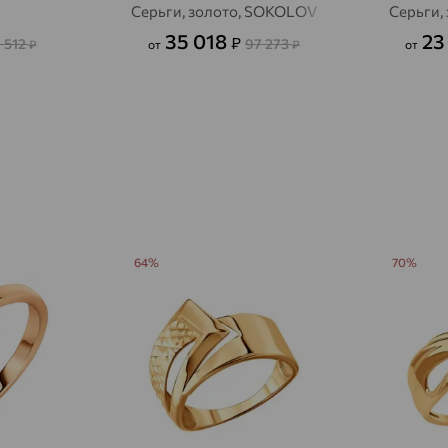
Серьги, золото, SOKOLOV
Серьги,
Авсюнино
доставка
35 018
23
₽
 512
97 273
₽
от
₽
от
Агалатово
доставка
Агидель
доставка
Агинское
доставка
Агрыз
доставка
Адыгейск
доставка
Азов
доставка
64%
70%
Акбулак
доставка
Аксай
доставка
Актаныш
доставка
Актюбинский, Азнакаевский район
доставка