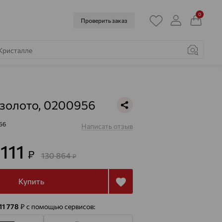
0
Проверить заказ
 золото, 0200956
56
Написать отзыв
 111
₽
130 864
₽
Купить
11 778
₽
с помощью сервисов: