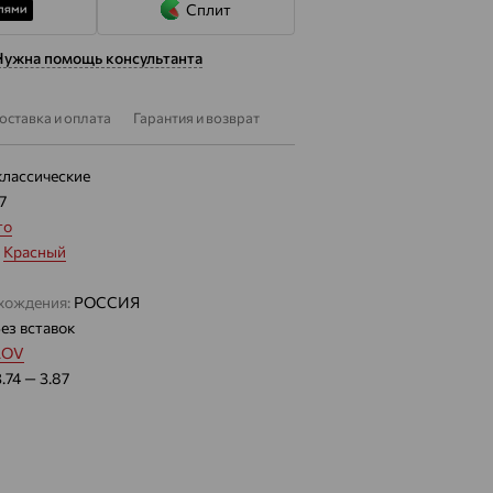
Сплит
Нужна помощь консультанта
оставка и оплата
Гарантия и возврат
классические
7
то
:
Красный
хождения:
РОССИЯ
ез вставок
LOV
3.74 — 3.87