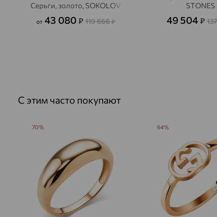
Серьги, золото, SOKOLOV
STONES
43 080
49 504
₽
₽
119 666
137
от
₽
С этим часто покупают
70%
64%