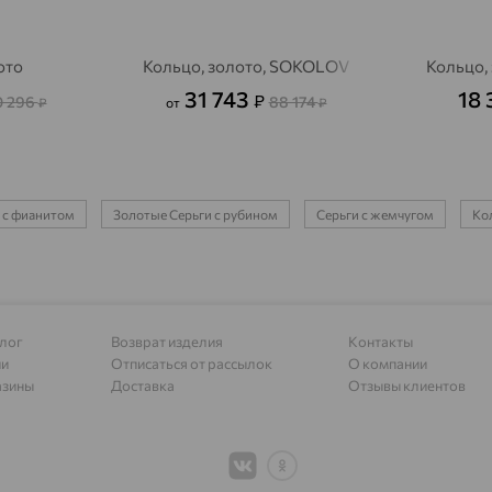
Алагир
доставка
Алапаевск
доставка
ото
Кольцо, золото, SOKOLOV
Кольцо,
Алатырь
доставка
31 743
18
₽
0 296
88 174
₽
от
₽
Чувашия
Алдан
доставка
Алейск
доставка
 с фианитом
Золотые Серьги с рубином
Серьги с жемчугом
Кол
Александров
доставка
Александровское, Ставропольский край
доставка
Алексеевка
доставка
лог
Возврат изделия
Контакты
ии
Отписаться от рассылок
О компании
Алексеево-Лозовское
доставка
азины
Доставка
Отзывы клиентов
Алексин
доставка
Алтайское
доставка