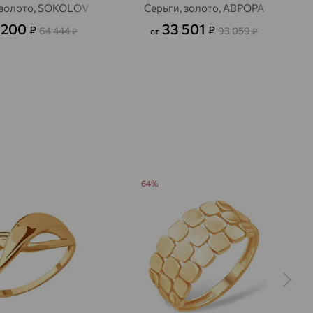
 золото, SOKOLOV
Серьги, золото, АВРОРА
 200
33 501
₽
₽
64 444
93 059
₽
от
₽
64%