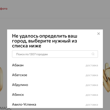
 фото
Не удалось определить ваш
город, выберите нужный из
списка ниже
64%
64%
Абакан
доставка
Абатское
доставка
Абдулино
доставка
Абинск
доставка
Авило-Успенка
доставка
, MAGIC