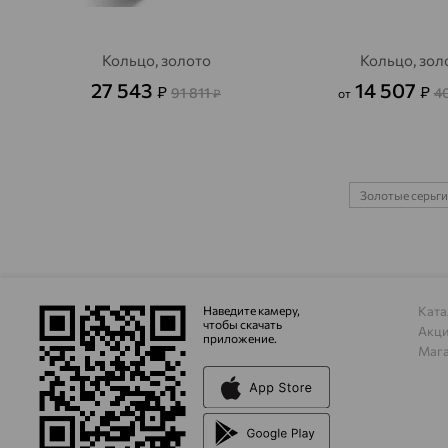
Кольцо, золото
Кольцо, зол
27 543
14 507
₽
₽
91 811
4
₽
от
Золотые серьги
Наведите камеру,
Ката
чтобы скачать
Акц
приложение.
Маг