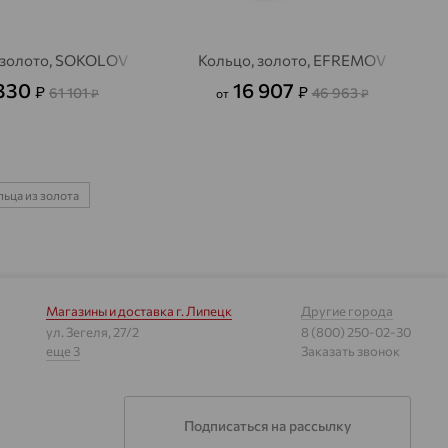
 золото, SOKOLOV
Кольцо, золото, EFREMOV
 330
16 907
₽
₽
61 101
46 963
₽
от
₽
ьца из золота
Магазины и доставка
г. Липецк
Другие города
ул. Зегеля, 27/2
8 (800) 250-02-30
еще 3
Заказать звонок
Подписаться на рассылку