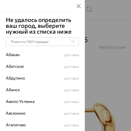
Не удалось определить
ваш город, выберите
Главная
Каталог
Серьги
Без вставок
нужный из списка ниже
Серьги, золото, 0201065
Артикул:
0201065
Написать отзыв
Абакан
доставка
Абатское
доставка
Абдулино
64%
доставка
Абинск
доставка
Авило-Успенка
доставка
Авсюнино
доставка
Агалатово
доставка