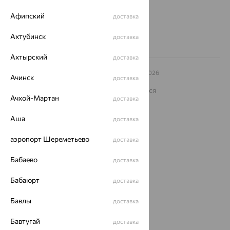
8 (800) 250-02-30
Заказать звонок
Афипский
доставка
Ахтубинск
доставка
Ахтырский
доставка
© ООО «Ювелирный дом «Кристалл»,
2009
– 2026
Ачинск
доставка
Архив акций
Архив изделий
Карта сайта
На информационном ресурсе применяются
рекомендательные технологии
Ачхой-Мартан
доставка
ОГРН 1044800168379
Аша
доставка
Политика конфеденциальности
Разработка сайта —
CUBA
аэропорт Шереметьево
доставка
Бабаево
доставка
Бабаюрт
доставка
Бавлы
доставка
Бавтугай
доставка