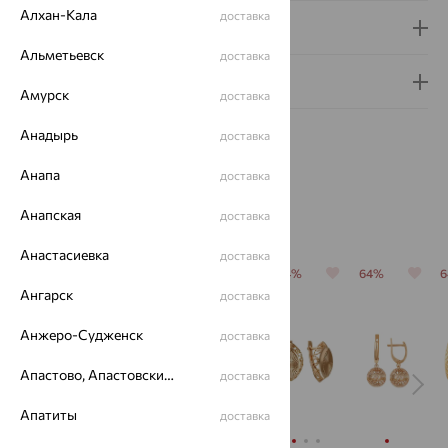
Алхан-Кала
доставка
Доставка и оплата
Альметьевск
доставка
Гарантия и возврат
Амурск
доставка
Анадырь
доставка
Анапа
доставка
Похожие изделия
Анапская
доставка
Анастасиевка
доставка
64%
64%
64%
64%
64%
Ангарск
доставка
Анжеро-Судженск
доставка
Апастово, Апастовский район
доставка
Апатиты
доставка