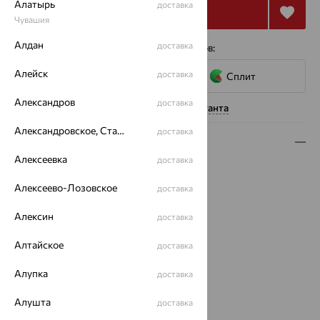
Алатырь
доставка
Купить
Чувашия
Алдан
доставка
4 платежа по 11 715
₽
с помощью сервисов:
Алейск
доставка
Сплит
Александров
доставка
Нужна помощь консультанта
Александровское, Ставропольский край
доставка
Описание
Алексеевка
доставка
Вид изделия:
классические
Вес:
3.72 — 3.85
Алексеево-Лозовское
доставка
Металл:
Золото
Алексин
доставка
Цвет металла:
Красный
Проба:
585
Алтайское
доставка
Страна происхождения:
РОССИЯ
Вид вставки:
Без вставок
Алупка
доставка
Бренд:
SOKOLOV
Вес металла:
3.72 — 3.85
Алушта
доставка