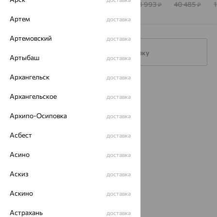
52 485
28 471
63 682
48 993
40 485
1
₽
₽
₽
₽
₽
Артем
доставка
Артемовский
доставка
Подписаться на рассылку
Артыбаш
доставка
Архангельск
доставка
Каталог
Архангельское
доставка
Акции
Архипо-Осиповка
доставка
Магазины
Асбест
доставка
Покупателям
Асино
доставка
О нас
Аскиз
доставка
Магазины и доставка
г. Липецк
ул. Зегеля, 27/2
Аскино
доставка
еще 3
Другие города
Астрахань
доставка