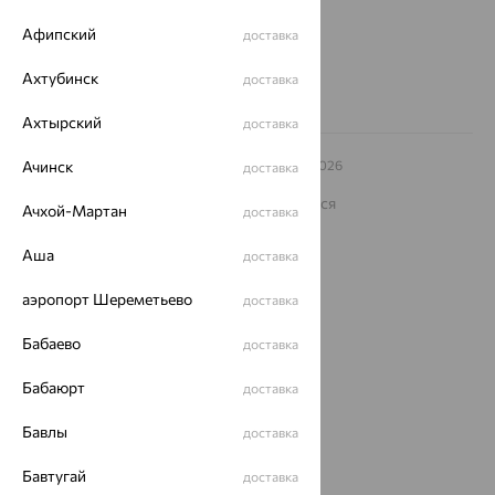
8 (800) 250-02-30
Афипский
доставка
Заказать звонок
Ахтубинск
доставка
Ахтырский
доставка
© ООО «Ювелирный дом «Кристалл»,
Ачинск
2009
– 2026
доставка
Архив акций
Архив изделий
Карта сайта
На информационном ресурсе применяются
Ачхой-Мартан
доставка
рекомендательные технологии
ОГРН 1044800168379
Аша
доставка
Политика конфеденциальности
аэропорт Шереметьево
доставка
Разработка сайта —
CUBA
Бабаево
доставка
Бабаюрт
доставка
Бавлы
доставка
Бавтугай
доставка