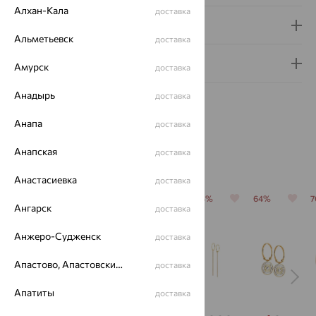
Алхан-Кала
доставка
Доставка и оплата
Альметьевск
доставка
Гарантия и возврат
Амурск
доставка
Анадырь
доставка
Анапа
доставка
Анапская
доставка
Похожие изделия
Анастасиевка
доставка
64%
64%
64%
64%
64%
Ангарск
доставка
Анжеро-Судженск
доставка
Апастово, Апастовский район
доставка
Апатиты
доставка