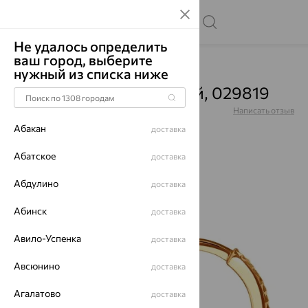
Не удалось определить
ваш город, выберите
Главная
Каталог
Серьги
Без вставок
нужный из списка ниже
Серьги, золото, красный, 029819
Артикул:
029819
Написать отзыв
Абакан
доставка
Абатское
доставка
Абдулино
64%
доставка
Абинск
доставка
Авило-Успенка
доставка
Авсюнино
доставка
Агалатово
доставка