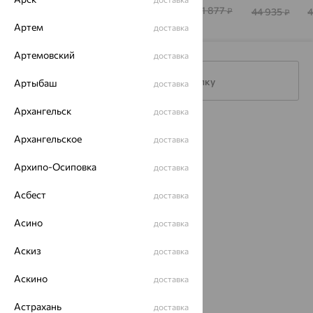
80 295
81 877
76 628
46 963
44 935
₽
₽
₽
₽
₽
Артем
доставка
Артемовский
доставка
Подписаться на рассылку
Артыбаш
доставка
Архангельск
доставка
Каталог
Архангельское
доставка
Акции
Архипо-Осиповка
доставка
Доставка
Асбест
доставка
Покупателям
Асино
доставка
О нас
Аскиз
доставка
Магазины и доставка
г. Липецк
ул. Зегеля, 27/2
Аскино
доставка
еще 3
Астрахань
доставка
Другие города