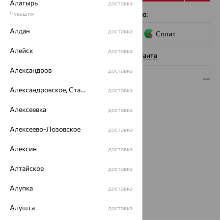
Алатырь
доставка
4 платежа по 4 283
Чувашия
₽
с помощью сервисов:
Алдан
доставка
Сплит
Алейск
доставка
Нужна помощь консультанта
Александров
доставка
Описание
Александровское, Ставропольский край
доставка
Вид изделия:
конго
Вес:
1.36 — 1.52
Алексеевка
доставка
Металл:
Золото
Алексеево-Лозовское
доставка
Цвет металла:
Красный
Проба:
585
Алексин
доставка
Страна происхождения:
РОССИЯ
Вид вставки:
Без вставок
Алтайское
доставка
Диаметр серег конго:
До 2 см
Бренд:
Алупка
SOKOLOV
доставка
Вес металла:
1.36 — 1.52
Алушта
доставка
Серьги Вид:
конго