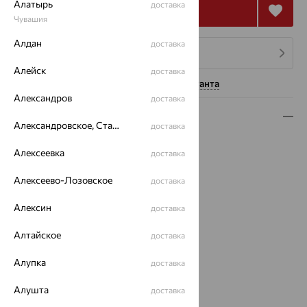
Алатырь
доставка
Купить
Чувашия
Алдан
доставка
4 платежа по 1 984
₽
Алейск
доставка
Нужна помощь консультанта
Александров
доставка
Описание
Александровское, Ставропольский край
доставка
Вид изделия:
конго
Алексеевка
доставка
Вес:
0.63 — 0.68
Металл:
Золото
Алексеево-Лозовское
доставка
Цвет металла:
Красный
Проба:
585
Алексин
доставка
Страна происхождения:
РОССИЯ
Алтайское
доставка
Вид вставки:
Без вставок
Диаметр серег конго:
До 2 см
Алупка
доставка
Бренд:
SOKOLOV
Вес металла:
0.63 — 0.68
Алушта
доставка
Серьги Вид:
конго