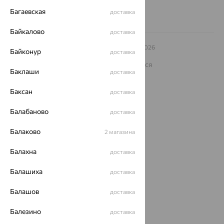
Багаевская
доставка
Байкалово
доставка
© ООО «Ювелирный дом «Кристалл»,
2009
– 2026
Байконур
доставка
Архив акций
Архив изделий
Карта сайта
На информационном ресурсе применяются
рекомендательные технологии
Баклаши
доставка
ОГРН 1044800168379
Баксан
доставка
Политика конфеденциальности
Разработка сайта —
CUBA
Балабаново
доставка
Балаково
2 магазина
Балахна
доставка
Балашиха
доставка
Балашов
доставка
Балезино
доставка