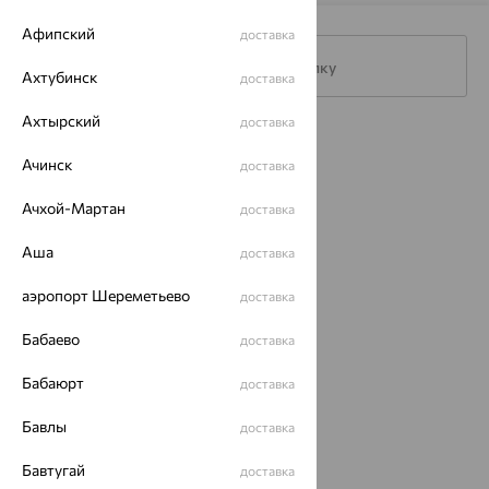
Афипский
доставка
Подписаться на рассылку
Ахтубинск
доставка
Ахтырский
доставка
Каталог
Ачинск
доставка
Акции
Ачхой-Мартан
доставка
Доставка
Аша
доставка
Покупателям
аэропорт Шереметьево
доставка
О нас
Бабаево
доставка
Магазины и доставка
г. Липецк
ул. Зегеля, 27/2
Бабаюрт
доставка
еще 3
Другие города
Бавлы
доставка
8 (800) 250-02-30
Заказать звонок
Бавтугай
доставка