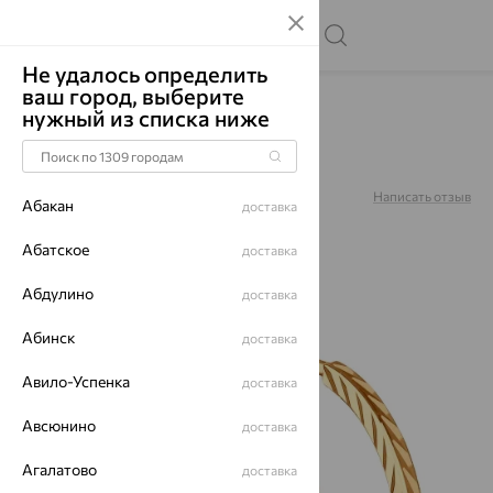
Не удалось определить
ваш город, выберите
Главная
Каталог
Серьги
Без вставок
нужный из списка ниже
Серьги, золото, 140011
Артикул:
140011
Написать отзыв
Абакан
доставка
5
Абатское
доставка
Абдулино
доставка
Абинск
64%
доставка
Авило-Успенка
доставка
Авсюнино
доставка
Агалатово
доставка