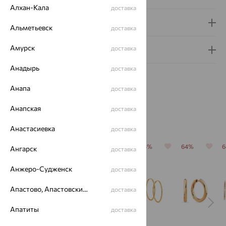
Алхан-Кала
доставка
Доставка и оплата
Альметьевск
доставка
Амурск
доставка
Гарантия и возврат
Анадырь
доставка
Анапа
доставка
Анапская
доставка
Похожие изделия
Анастасиевка
доставка
64%
64%
64%
64%
64%
Ангарск
доставка
Анжеро-Судженск
доставка
Апастово, Апастовский район
доставка
Апатиты
доставка