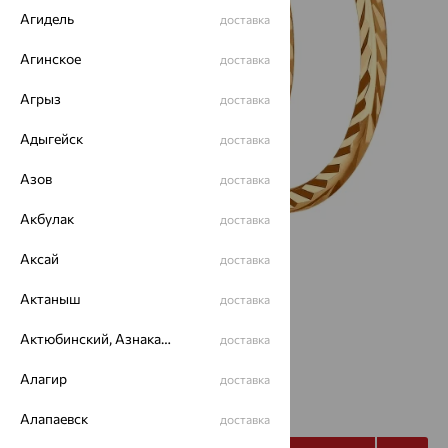
Агидель
доставка
Агинское
доставка
Агрыз
доставка
Адыгейск
доставка
Азов
доставка
Акбулак
доставка
Аксай
доставка
Актаныш
доставка
Актюбинский, Азнакаевский район
доставка
Алагир
доставка
от 7 935
₽
22 043
₽
Алапаевск
доставка