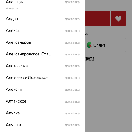
от 21 084
₽
Алатырь
доставка
58 568
₽
Чувашия
Купить
Алдан
доставка
Алейск
доставка
4 платежа по 5 271
₽
с помощью сервисов:
Александров
доставка
Сплит
Александровское, Ставропольский край
доставка
Нужна помощь консультанта
Алексеевка
доставка
Описание
Алексеево-Лозовское
доставка
Вид изделия:
классические
Алексин
доставка
Вес:
2.07 — 2.32
Металл:
Золото
Алтайское
доставка
Цвет металла:
Красный
Проба:
585
Алупка
доставка
Страна происхождения:
РОССИЯ
Вид вставки:
Без вставок
Алушта
доставка
Вес металла:
2.07 — 2.319