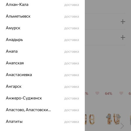
Алхан-Кала
доставка
Серьги Вид:
классические
Альметьевск
доставка
Доставка и оплата
Амурск
доставка
Гарантия и возврат
Анадырь
доставка
Анапа
доставка
Анапская
доставка
Анастасиевка
доставка
Похожие изделия
Ангарск
доставка
64%
64%
64%
64%
64%
Анжеро-Судженск
доставка
Апастово, Апастовский район
доставка
Апатиты
доставка