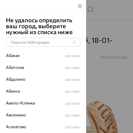
Не удалось определить
ваш город, выберите
Главная
Каталог
Серьги
Без вставок
нужный из списка ниже
Серьги, золото, красный, 18-01-
0000-10354
Абакан
доставка
Артикул:
18-01-0000-10354
Написать отзыв
Купили более 71 разa
Абатское
доставка
Абдулино
доставка
Абинск
доставка
64%
Авило-Успенка
доставка
Авсюнино
доставка
Агалатово
доставка