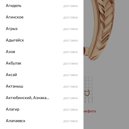
Агидель
доставка
Агинское
доставка
Агрыз
доставка
Адыгейск
доставка
Азов
доставка
Акбулак
доставка
Аксай
доставка
Актаныш
доставка
Актюбинский, Азнакаевский район
доставка
Алагир
доставка
Запросить дополнительные фото
Алапаевск
доставка