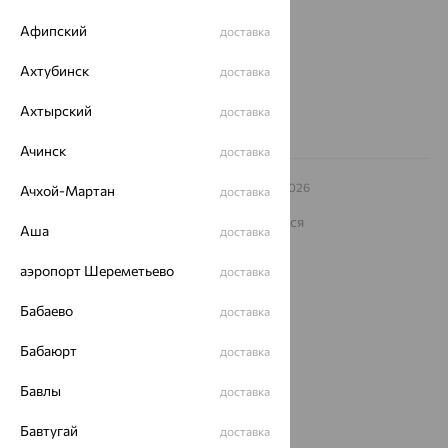
еще 3
Афипский
доставка
Другие города
8 (800) 250-02-30
Ахтубинск
доставка
Заказать звонок
Ахтырский
доставка
Ачинск
доставка
© ООО «Ювелирный дом «Кристалл»,
2009
– 2026
Ачхой-Мартан
доставка
Архив акций
Архив изделий
Карта сайта
На информационном ресурсе применяются
Аша
доставка
рекомендательные технологии
ОГРН 1044800168379
аэропорт Шереметьево
доставка
Политика конфеденциальности
Бабаево
доставка
Разработка сайта —
CUBA
Бабаюрт
доставка
Бавлы
доставка
Бавтугай
доставка