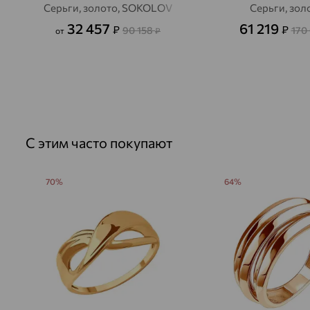
Серьги, золото, SOKOLOV
Серьги, зол
32 457
61 219
₽
₽
90 158
170
от
₽
С этим часто покупают
70%
64%