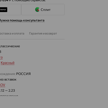
Сплит
Нужна помощь консультанта
оставка и оплата
Гарантия и возврат
классические
3
то
:
Красный
хождения:
РОССИЯ
ез вставок
LOV
2.12 — 2.23
лассические