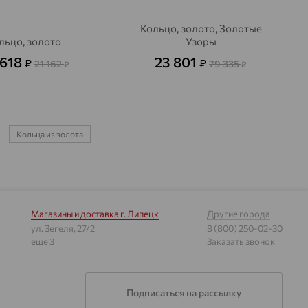
Кольцо, золото, Золотые
льцо, золото
Узоры
 618
23 801
₽
₽
21 162
79 335
₽
₽
Кольца из золота
Магазины и доставка
г. Липецк
Другие города
ул. Зегеля, 27/2
8 (800) 250-02-30
еще 3
Заказать звонок
Подписаться на рассылку