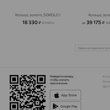
Кольцо, золото, SOKOLOV
Кольцо, зол
18 330
39 175
₽
₽
61 101
10
₽
от
Серьги из красного зо
Наведите камеру,
Ката
чтобы скачать
Акц
приложение.
Дост