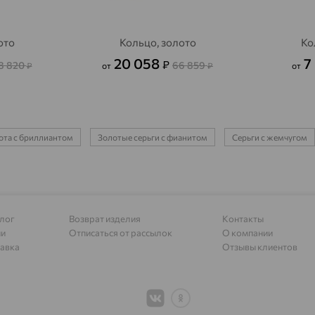
Алагир
доставка
Алапаевск
доставка
ото
Кольцо, золото
Ко
Алатырь
доставка
20 058
7
₽
8 820
66 859
₽
от
₽
от
Чувашия
Алдан
доставка
Алейск
доставка
лота с бриллиантом
Золотые серьги с фианитом
Серьги с жемчугом
Александров
доставка
Александровское, Ставропольский край
доставка
Алексеевка
доставка
лог
Возврат изделия
Контакты
ии
Отписаться от рассылок
О компании
Алексеево-Лозовское
доставка
авка
Отзывы клиентов
Алексин
доставка
Алтайское
доставка