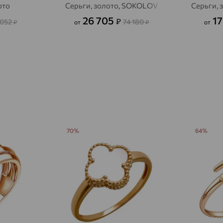
ото
Серьги, золото, SOKOLOV
Серьги, 
Авсюнино
доставка
26 705
17
₽
 052
74 180
₽
от
₽
от
Агалатово
доставка
Агидель
доставка
Агинское
доставка
Агрыз
доставка
Адыгейск
доставка
Азов
доставка
70%
64%
Акбулак
доставка
Аксай
доставка
Актаныш
доставка
Актюбинский, Азнакаевский район
доставка