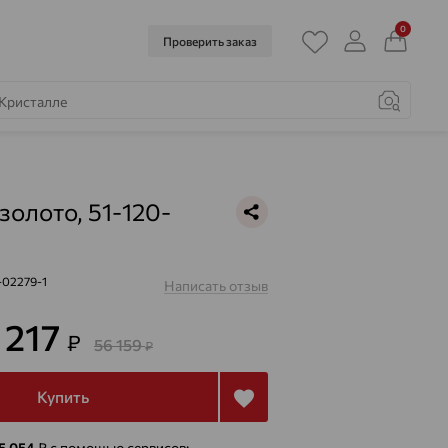
0
Проверить заказ
золото, 51-120-
-02279-1
Написать отзыв
 217
₽
56 159
₽
Купить
 5 054
₽
с помощью сервисов: