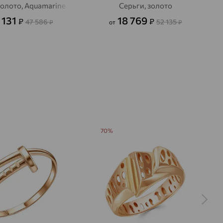
золото, Aquamarine
Серьги, золото
 131
18 769
₽
₽
47 586
52 135
₽
от
₽
70%