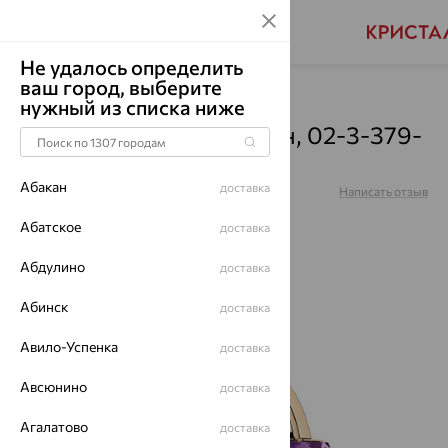
Не удалось определить
ваш город, выберите
Главная
Каталог
Серьги
Аметрин
нужный из списка ниже
Серьги, золото, аметрин, 02-3-379-
1701-011
Абакан
доставка
Артикул:
02-3-379-1701-011
Написать отзыв
Абатское
доставка
Абдулино
доставка
64%
Абинск
доставка
Авило-Успенка
доставка
Авсюнино
доставка
Агалатово
доставка