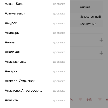
Алхан-Кала
доставка
Аметрин
ВИД КАМНЯ
Фианит
синтетический
Альметьевск
доставка
ПРОИСХОЖДЕНИЕ
Искусственный
Искусственный
Амурск
доставка
ЦВЕТ
Фиолетовый
Бесцветный
Анадырь
доставка
Доставка и оплата
Анапа
доставка
Анапская
доставка
Гарантия и возврат
Анастасиевка
доставка
Ангарск
доставка
Анжеро-Судженск
доставка
Похожие изделия
Апастово, Апастовский район
доставка
70%
64%
70%
64%
64%
Апатиты
доставка