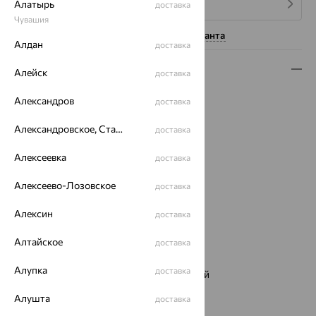
Алатырь
4 платежа по 17 404
₽
доставка
Чувашия
Нужна помощь консультанта
Алдан
доставка
Описание
Алейск
доставка
Вид изделия:
классические
Александров
доставка
Вес:
6.24
Металл:
Золото
Александровское, Ставропольский край
доставка
Цвет металла:
Красный
Алексеевка
доставка
Проба:
585
Страна происхождения:
РОССИЯ
Алексеево-Лозовское
доставка
Вставка:
Аметрин
Вид вставки:
Одинарник
Алексин
доставка
Бренд:
MAGIC STONES
Цвет вставки:
Алтайское
доставка
Вес металла:
3.986
Алупка
доставка
Наименование цвета вставки:
Фиолетовый
Серьги Вид:
классические
Алушта
доставка
Характеристика вставки: