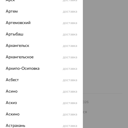
Магазины
Артем
доставка
Покупателям
Артемовский
доставка
О нас
Артыбаш
доставка
Магазины и доставка
г. Липецк
ул. Зегеля, 27/2
Архангельск
доставка
еще 3
Архангельское
доставка
Другие города
8 (800) 250-02-30
Архипо-Осиповка
доставка
Заказать звонок
Асбест
доставка
Асино
доставка
© ООО «Ювелирный дом «Кристалл»,
2009
– 2026
Аскиз
доставка
Архив акций
Архив изделий
Карта сайта
На информационном ресурсе применяются
Аскино
доставка
рекомендательные технологии
ОГРН 1044800168379
Астрахань
доставка