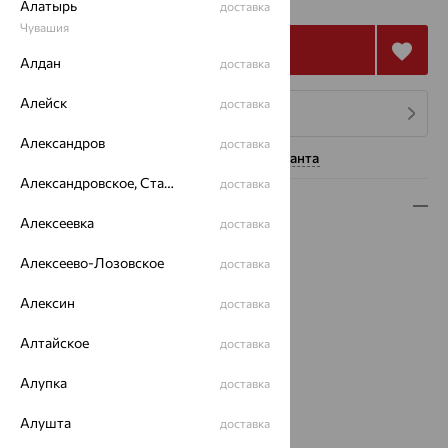
Алатырь
доставка
Чувашия
Купить
Алдан
доставка
Алейск
доставка
4 платежа по 14 213
₽
Александров
доставка
Нужна помощь консультанта
Александровское, Ставропольский край
доставка
Описание
Алексеевка
доставка
Вид изделия:
классические
Алексеево-Лозовское
доставка
Вес:
3.88
Металл:
Золото
Алексин
доставка
Цвет металла:
Красный
Проба:
585
Алтайское
доставка
Страна происхождения:
РОССИЯ
Вставка:
Аметрин
Алупка
доставка
Вид вставки:
Одинарник
Алушта
доставка
Цвет вставки: