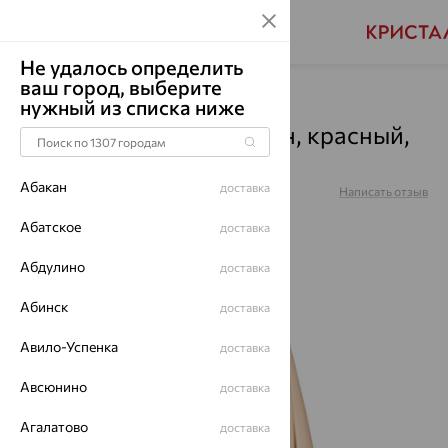
Не удалось определить
ваш город, выберите
Главная
Каталог
Серьги
Аметрин
нужный из списка ниже
Серьги, золото, аметрин, красный,
2-1226
Абакан
доставка
Артикул:
2-1226
Написать отзыв
Абатское
доставка
Абдулино
доставка
64%
Абинск
доставка
Авило-Успенка
доставка
Авсюнино
доставка
Агалатово
доставка