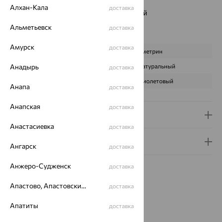
Вес металла:
3.42
Алхан-Кала
доставка
Наименование цвета вставки:
Фиолетовый
Серьги Вид:
классические
Альметьевск
доставка
Характеристика вставки:
Амурск
доставка
ВИД КАМНЯ
Аметрин
Анадырь
ПРОИСХОЖДЕНИЕ
Натуральный
доставка
ЦВЕТ
Фиолетовый
Анапа
доставка
Анапская
доставка
Доставка и оплата
Анастасиевка
доставка
Гарантия и возврат
Ангарск
доставка
Анжеро-Судженск
доставка
Апастово, Апастовский район
доставка
Апатиты
доставка
Похожие изделия