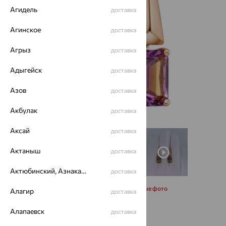
Агидель
доставка
Агинское
доставка
Агрыз
доставка
Адыгейск
доставка
Азов
доставка
Акбулак
доставка
Аксай
доставка
Актаныш
доставка
Актюбинский, Азнакаевский район
доставка
Запросить дополнительные фото
Алагир
доставка
Алапаевск
доставка
56 850
₽
157 916
₽