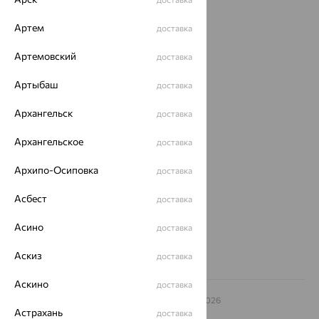
Каталог
Артем
доставка
Акции
Артемовский
доставка
Магазины
Артыбаш
доставка
Покупателям
О нас
Архангельск
доставка
Магазины и доставка
г. Липецк
Архангельское
доставка
ул. Зегеля, 27/2
еще 3
Архипо-Осиповка
доставка
Другие города
Асбест
доставка
8 (800) 250-02-30
Заказать звонок
Асино
доставка
Аскиз
доставка
Аскино
доставка
© ООО «Ювелирный дом «Кристалл»,
2009
– 2026
Архив акций
Астрахань
Архив изделий
Карта сайта
доставка