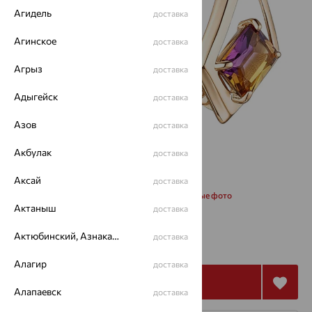
Агидель
доставка
Агинское
доставка
Агрыз
доставка
Адыгейск
доставка
Азов
доставка
Акбулак
доставка
Аксай
доставка
Запросить дополнительные фото
Актаныш
доставка
62 124
Актюбинский, Азнакаевский район
доставка
₽
172 568
₽
Алагир
доставка
Купить
Алапаевск
доставка