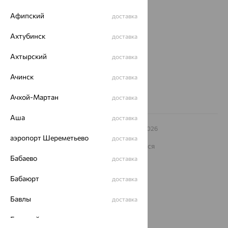
Магазины и доставка
г. Липецк
Афипский
доставка
ул. Зегеля, 27/2
еще 3
Ахтубинск
доставка
Другие города
Ахтырский
доставка
8 (800) 250-02-30
Заказать звонок
Ачинск
доставка
Ачхой-Мартан
доставка
Аша
доставка
© ООО «Ювелирный дом «Кристалл»,
2009
– 2026
Архив акций
Архив изделий
Карта сайта
аэропорт Шереметьево
доставка
На информационном ресурсе применяются
рекомендательные технологии
Бабаево
доставка
ОГРН 1044800168379
Политика конфеденциальности
Бабаюрт
доставка
Разработка сайта —
CUBA
Бавлы
доставка
Бавтугай
доставка