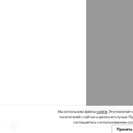
Боброво
доставка
Богандинский
доставка
Богатые Сабы
доставка
Богданович
доставка
Боголюбово
доставка
Богородицк
доставка
Богородск
доставка
Боготол
доставка
Боковская
доставка
Бологое
доставка
Мы используем файлы
cookie
. Это помогает
посетителей с сайтом и делать его лучше. 
Большая Глушица
доставка
соглашаетесь с использованием coo
Мобильное приложение Кристалла - 
Принять
Большеречье
доставка