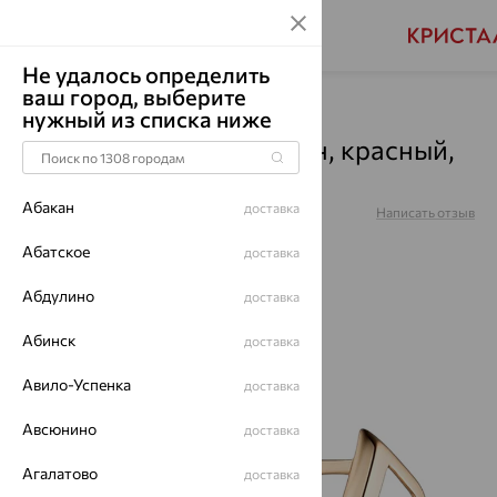
Не удалось определить
ваш город, выберите
Главная
Каталог
Серьги
Аметрин
нужный из списка ниже
Серьги, золото, аметрин, красный,
2-954
Абакан
доставка
Артикул:
2-954
Написать отзыв
Купили 62 раз
Абатское
доставка
Абдулино
доставка
Абинск
доставка
64%
Авило-Успенка
доставка
Авсюнино
доставка
Агалатово
доставка