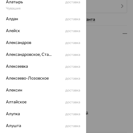
Алатырь
доставка
4 платежа по 15 531
₽
Чувашия
Алдан
Нужна помощь консультанта
доставка
Алейск
доставка
Описание
Александров
доставка
Вид изделия:
классические
Вес:
4.24
Александровское, Ставропольский край
доставка
Металл:
Золото
Цвет металла:
Красный
Алексеевка
доставка
Проба:
585
Алексеево-Лозовское
доставка
Страна происхождения:
РОССИЯ
Вставка:
Аметрин
Алексин
доставка
Вид вставки:
Одинарник
Цвет вставки:
Алтайское
доставка
Вес металла:
3.78
Наименование цвета вставки:
Фиолетовый
Алупка
доставка
Серьги Вид:
классические
Алушта
доставка
Характеристика вставки: