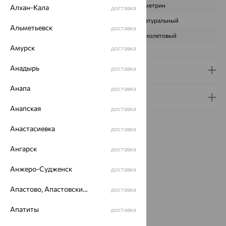
ВИД КАМНЯ
Аметрин
Алхан-Кала
доставка
ПРОИСХОЖДЕНИЕ
Натуральный
Альметьевск
доставка
ЦВЕТ
Фиолетовый
Амурск
доставка
Анадырь
доставка
Доставка и оплата
Анапа
доставка
Гарантия и возврат
Анапская
доставка
Анастасиевка
доставка
Ангарск
доставка
Идеальный комплект
Анжеро-Судженск
доставка
Апастово, Апастовский район
доставка
64%
Апатиты
доставка