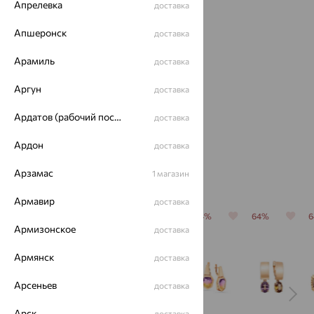
Апрелевка
доставка
Апшеронск
доставка
Арамиль
доставка
Кольцо,
Аргун
доставка
золото,
аметрин
37 949
Ардатов (рабочий поселок)
доставка
₽
105 413
₽
Ардон
доставка
Арзамас
Похожие изделия
1 магазин
Армавир
доставка
70%
70%
64%
64%
64%
Армизонское
доставка
Армянск
доставка
Арсеньев
доставка
Арск
доставка