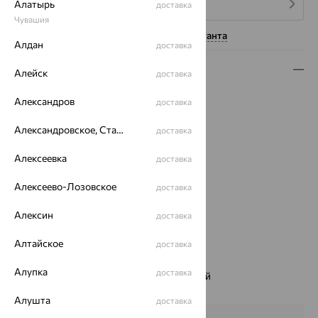
Алатырь
4 платежа по 12 817
₽
доставка
Чувашия
Нужна помощь консультанта
Алдан
доставка
Описание
Алейск
доставка
Вид изделия:
классические
Александров
доставка
Вес:
4.07
Металл:
Золото
Александровское, Ставропольский край
доставка
Цвет металла:
Красный
Алексеевка
доставка
Проба:
585
Страна происхождения:
РОССИЯ
Алексеево-Лозовское
доставка
Вставка:
Аметрин
Вид вставки:
Одинарник
Алексин
доставка
Бренд:
ЮЗ АЛЕКСАНДРА
Цвет вставки:
Алтайское
доставка
Вес металла:
2.9
Алупка
доставка
Наименование цвета вставки:
Фиолетовый
Характеристика вставки:
Алушта
доставка
Аметрин