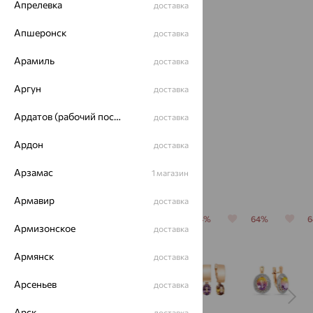
Апрелевка
доставка
Апшеронск
доставка
Арамиль
доставка
Кольцо,
Аргун
доставка
золото,
аметрин,
Ардатов (рабочий поселок)
доставка
26 999
₽
ЮЗ
АЛЕКСАНДРА
74 996
₽
Ардон
доставка
Арзамас
1 магазин
Похожие изделия
Армавир
доставка
70%
64%
64%
64%
64%
Армизонское
доставка
Армянск
доставка
Арсеньев
доставка
Арск
доставка