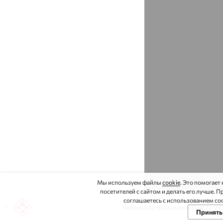
Боброво
доставка
Богандинский
доставка
Богатые Сабы
доставка
Богданович
доставка
Боголюбово
доставка
Богородицк
доставка
Богородск
доставка
Боготол
доставка
Боковская
доставка
Бологое
доставка
Мы используем файлы
cookie
. Это помогает
посетителей с сайтом и делать его лучше. 
Большая Глушица
соглашаетесь с использованием coo
доставка
Мобильное приложение Кристалла -
Принять
Большеречье
доставка