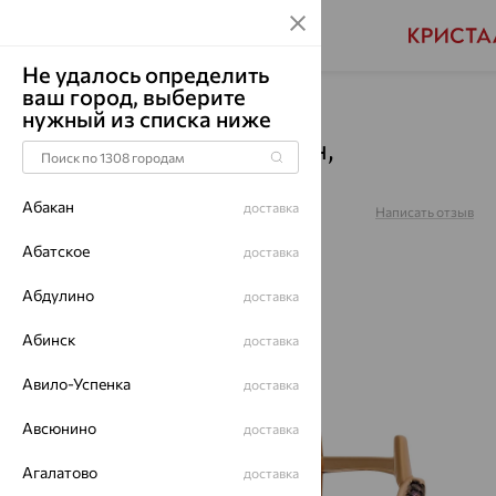
Не удалось определить
ваш город, выберите
Главная
Каталог
Серьги
Аметрин
нужный из списка ниже
Серьги, золото, аметрин,
кл4092а-49-01
Абакан
доставка
Артикул:
кл4092а-49-01
Написать отзыв
Абатское
доставка
Абдулино
доставка
64%
Абинск
доставка
Авило-Успенка
доставка
Авсюнино
доставка
Агалатово
доставка