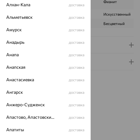
ВИД КАМНЯ
Фианит
Алхан-Кала
синтетический
доставка
ПРОИСХОЖДЕНИЕ
Искусственный
Искусственный
Альметьевск
доставка
ЦВЕТ
Фиолетовый
Бесцветный
Амурск
доставка
Анадырь
доставка
Доставка и оплата
Анапа
доставка
Гарантия и возврат
Анапская
доставка
Анастасиевка
доставка
Ангарск
доставка
Идеальный комплект
Анжеро-Судженск
доставка
Апастово, Апастовский район
доставка
64%
Апатиты
доставка