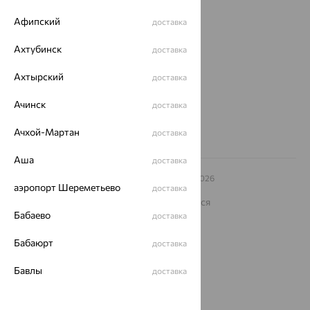
Магазины и доставка
Афипский
г. Липецк
доставка
ул. Зегеля, 27/2
Ахтубинск
еще 3
доставка
Другие города
Ахтырский
доставка
8 (800) 250-02-30
Заказать звонок
Ачинск
доставка
Ачхой-Мартан
доставка
Аша
доставка
© ООО «Ювелирный дом «Кристалл»,
2009
– 2026
аэропорт Шереметьево
доставка
Архив акций
Архив изделий
Карта сайта
На информационном ресурсе применяются
рекомендательные технологии
Бабаево
доставка
ОГРН 1044800168379
Бабаюрт
доставка
Политика конфеденциальности
Разработка сайта —
CUBA
Бавлы
доставка
Бавтугай
доставка