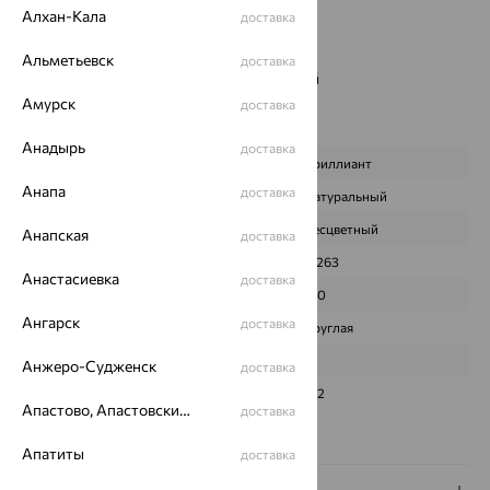
Бренд:
Alexandra Gr
Алхан-Кала
доставка
Цвет вставки:
Вес металла:
2.598 — 2.748
Альметьевск
доставка
Наименование цвета вставки:
Бесцветный
Серьги Вид:
Амурск
классические
доставка
Характеристика вставки:
Анадырь
доставка
ВИД КАМНЯ
Бриллиант
Анапа
доставка
ПРОИСХОЖДЕНИЕ
Натуральный
ЦВЕТ
Бесцветный
Анапская
доставка
ВЕС
0,263
Анастасиевка
доставка
КОЛИЧЕСТВО
120
Ангарск
доставка
ФОРМА ОГРАНКИ
Круглая
ГРАНЕЙ
17
Анжеро-Судженск
доставка
ЧИСТОТА
2/2
Апастово, Апастовский район
доставка
Сертификаты на камни
Апатиты
доставка