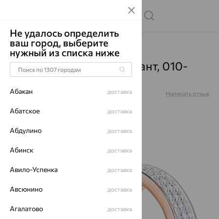
Не удалось определить
ваш город, выберите
Главная
Каталог
Серьги
Бриллиант
нужный из списка ниже
Серьги, золото, бриллиант, 010-
21000
Абакан
доставка
Артикул:
010-21000
Написать отзыв
Абатское
доставка
Абдулино
доставка
64%
Абинск
доставка
Авило-Успенка
доставка
Авсюнино
доставка
Агалатово
доставка