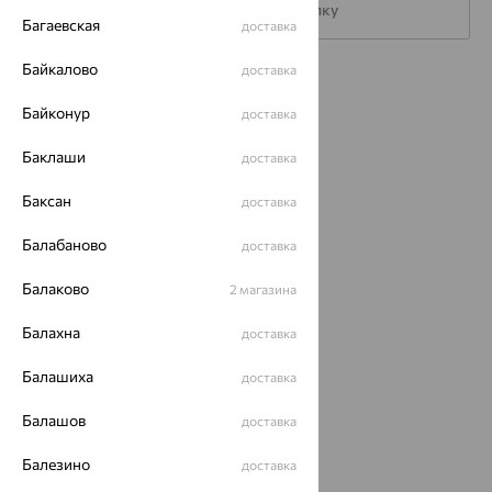
Подписаться на рассылку
Багаевская
доставка
Байкалово
доставка
Каталог
Байконур
доставка
Акции
Баклаши
доставка
Магазины
Баксан
доставка
Покупателям
Балабаново
доставка
О нас
Магазины и доставка
Балаково
г. Липецк
2 магазина
ул. Зегеля, 27/2
Балахна
еще 3
доставка
Другие города
Балашиха
доставка
8 (800) 250-02-30
Заказать звонок
Балашов
доставка
Балезино
доставка