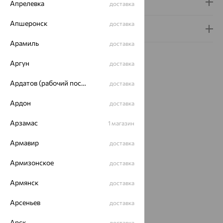
Доставка и оплата
Апрелевка
доставка
Апшеронск
доставка
Гарантия и возврат
Арамиль
доставка
Аргун
доставка
Ардатов (рабочий поселок)
доставка
Идеальный комплект
Ардон
доставка
Арзамас
1 магазин
64%
Армавир
доставка
Армизонское
доставка
Армянск
доставка
Арсеньев
доставка
Кольцо,
Арск
доставка