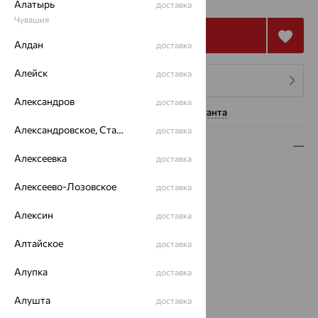
Алатырь
доставка
Чувашия
Купить
Алдан
доставка
Алейск
доставка
4 платежа по 14 952
₽
Александров
доставка
Нужна помощь консультанта
Александровское, Ставропольский край
доставка
Описание
Алексеевка
доставка
Вид изделия:
классические
Алексеево-Лозовское
доставка
Вес:
2.66 — 2.81
Металл:
Золото
Алексин
доставка
Цвет металла:
Красный
Проба:
585
Алтайское
доставка
Страна происхождения:
РОССИЯ
Вставка:
Бриллиант
Алупка
доставка
Вид вставки:
Многокаменка
Алушта
доставка
Вид обработки:
родирование