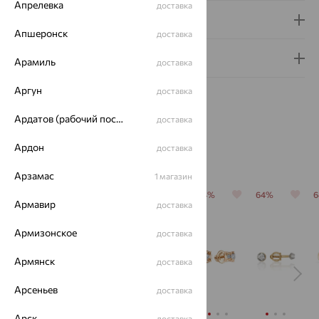
Апрелевка
доставка
Доставка и оплата
Апшеронск
доставка
Гарантия и возврат
Арамиль
доставка
Аргун
доставка
Ардатов (рабочий поселок)
доставка
Ардон
доставка
Похожие изделия
Арзамас
1 магазин
64%
64%
64%
64%
64%
Армавир
доставка
Армизонское
доставка
Армянск
доставка
Арсеньев
доставка
Арск
доставка