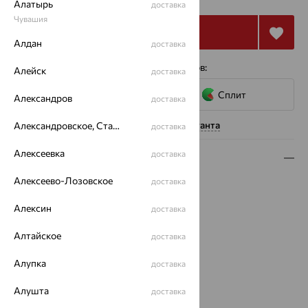
Алатырь
доставка
Чувашия
Купить
Алдан
доставка
4 платежа по 6 529
₽
с помощью сервисов:
Алейск
доставка
Сплит
Александров
доставка
Нужна помощь консультанта
Александровское, Ставропольский край
доставка
Алексеевка
доставка
Описание
Алексеево-Лозовское
доставка
Вид изделия:
пусеты
Вес:
1.35 — 1.43
Алексин
доставка
Металл:
Золото
Цвет металла:
Красный
Алтайское
доставка
Проба:
585
Страна происхождения:
Алупка
РОССИЯ
доставка
Вставка:
Бриллиант
Алушта
доставка
Вид вставки:
Одинарник