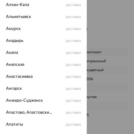
Вид обработки:
родирование
Алхан-Кала
доставка
Бренд:
MASTER BRILLIANT
Цвет вставки:
Альметьевск
доставка
Вес металла:
1.339 — 1.418
Амурск
Наименование цвета вставки:
Бесцветный
доставка
Серьги Вид:
пусеты
Анадырь
доставка
Характеристика вставки:
Анапа
ВИД КАМНЯ
Бриллиант
доставка
ПРОИСХОЖДЕНИЕ
Натуральный
Анапская
доставка
ЦВЕТ
Бесцветный
Анастасиевка
доставка
ВЕС
0,056
Ангарск
КОЛИЧЕСТВО
2
доставка
ФОРМА ОГРАНКИ
Круглая
Анжеро-Судженск
доставка
ГРАНЕЙ
57
Апастово, Апастовский район
доставка
ЧИСТОТА
3/5
Апатиты
доставка
Сертификаты на камни