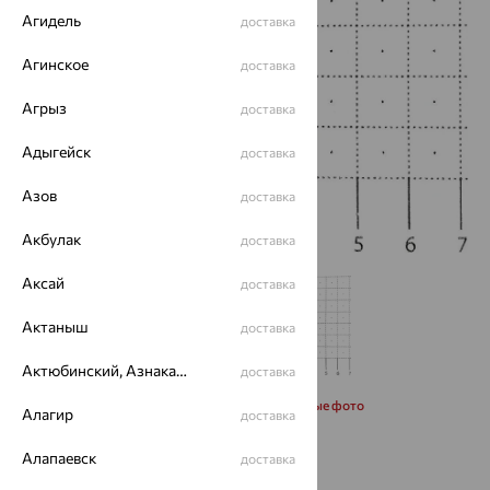
Агидель
доставка
Агинское
доставка
Агрыз
доставка
Адыгейск
доставка
Азов
доставка
Акбулак
доставка
Аксай
доставка
Актаныш
доставка
Актюбинский, Азнакаевский район
доставка
Запросить дополнительные фото
Алагир
доставка
Алапаевск
от 26 115
доставка
₽
72 541
₽