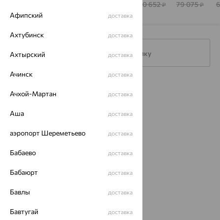
КОСТРОМЫ
К
221 046
60 930
93 913
230 652
79 075
₽
₽
₽
₽
₽
Афипский
доставка
Ахтубинск
доставка
Подписаться на рассылку
Ахтырский
доставка
Ачинск
доставка
Каталог
Ачхой-Мартан
доставка
Акции
Аша
доставка
Магазины
аэропорт Шереметьево
доставка
Покупателям
Бабаево
доставка
О нас
Бабаюрт
доставка
Магазины и доставка
г. Липецк
ул. Зегеля, 27/2
Бавлы
доставка
еще 3
Бавтугай
доставка
Другие города