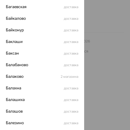
8 (800) 250-02-30
Багаевская
доставка
Заказать звонок
Байкалово
доставка
Байконур
доставка
© ООО «Ювелирный дом «Кристалл»,
Баклаши
2009
– 2026
доставка
Архив акций
Архив изделий
Карта сайта
На информационном ресурсе применяются
Баксан
доставка
рекомендательные технологии
ОГРН 1044800168379
Балабаново
доставка
Политика конфеденциальности
Балаково
2 магазина
Разработка сайта —
CUBA
Балахна
доставка
Балашиха
доставка
Балашов
доставка
Балезино
доставка