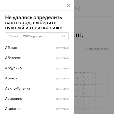
Не удалось определить
ваш город, выберите
Главная
Каталог
Серьги
Бриллиант
нужный из списка ниже
Серьги, золото, бриллиант,
красный, 2-104-194
Абакан
доставка
Артикул:
2-104-194
Написать отзыв
Абатское
доставка
Абдулино
доставка
64%
Абинск
доставка
Авило-Успенка
доставка
Авсюнино
доставка
Агалатово
доставка