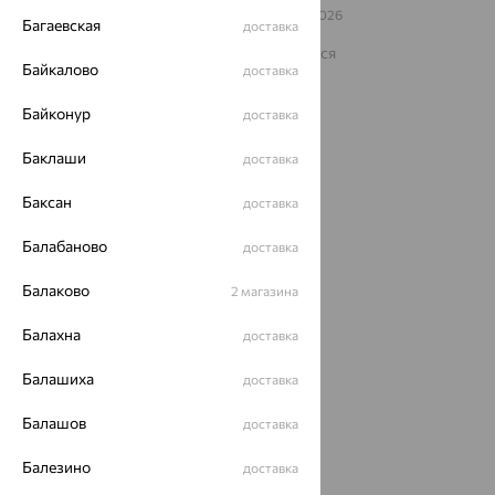
© ООО «Ювелирный дом «Кристалл»,
2009
– 2026
Багаевская
доставка
Архив акций
Архив изделий
Карта сайта
На информационном ресурсе применяются
рекомендательные технологии
Байкалово
доставка
ОГРН 1044800168379
Байконур
доставка
Политика конфеденциальности
Разработка сайта —
CUBA
Баклаши
доставка
Баксан
доставка
Балабаново
доставка
Балаково
2 магазина
Балахна
доставка
Балашиха
доставка
Балашов
доставка
Балезино
доставка