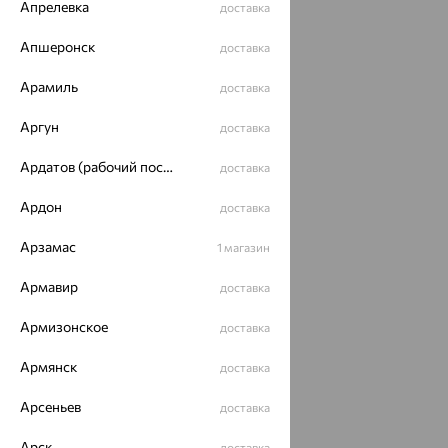
Апрелевка
доставка
Апшеронск
доставка
Похожие изделия
Арамиль
доставка
Аргун
доставка
64%
64%
64%
Ардатов (рабочий поселок)
доставка
Ардон
доставка
Арзамас
1 магазин
Армавир
доставка
Армизонское
Серьга,
Серьга,
Непарные
доставка
золото,
золото,
серьги,
бриллиант,
бриллиант,
золото,
Армянск
доставка
13 244
13 683
33 201
₽
₽
₽
SOKOLOV
SOKOLOV
бриллиант,
Delta
36 789
38 007
92 226
₽
₽
₽
Арсеньев
доставка
Арск
доставка