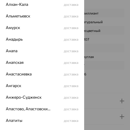
Характеристика вставки:
Алхан-Кала
доставка
ВИД КАМНЯ
Бриллиант
Альметьевск
доставка
ПРОИСХОЖДЕНИЕ
Натуральный
Амурск
доставка
ЦВЕТ
Бесцветный
Анадырь
ВЕС
доставка
0,107
КОЛИЧЕСТВО
1
Анапа
доставка
ФОРМА ОГРАНКИ
Круглая
Анапская
доставка
ГРАНЕЙ
57
Анастасиевка
ЧИСТОТА
доставка
3/6
Сертификаты на камни
Ангарск
доставка
Анжеро-Судженск
доставка
Доставка и оплата
Апастово, Апастовский район
доставка
Гарантия и возврат
Апатиты
доставка