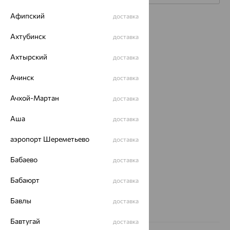
Афипский
доставка
Каталог
Ахтубинск
доставка
Акции
Ахтырский
доставка
Доставка
Ачинск
доставка
Покупателям
Ачхой-Мартан
доставка
О нас
Аша
доставка
Магазины и доставка
г. Липецк
ул. Зегеля, 27/2
аэропорт Шереметьево
доставка
еще 3
Другие города
Бабаево
доставка
8 (800) 250-02-30
Заказать звонок
Бабаюрт
доставка
Бавлы
доставка
Бавтугай
доставка