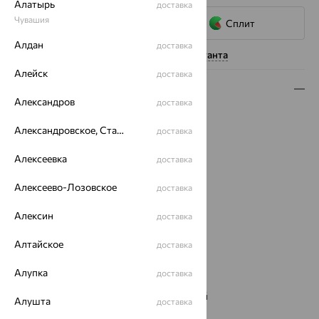
Алатырь
доставка
Чувашия
Сплит
Алдан
доставка
Нужна помощь консультанта
Алейск
доставка
Описание
Александров
доставка
Вид изделия:
пусеты
Александровское, Ставропольский край
доставка
Вес:
0.48
Металл:
Золото
Алексеевка
доставка
Цвет металла:
Красный
Проба:
585
Алексеево-Лозовское
доставка
Страна происхождения:
РОССИЯ
Вставка:
Бриллиант
Алексин
доставка
Вид вставки:
Одинарник
Алтайское
доставка
Коллекции:
МОНОСЕРЬГА
Бренд:
Delta
Алупка
доставка
Цвет вставки:
Наименование цвета вставки:
Бесцветный
Алушта
доставка
Серьги Вид:
моносерьга