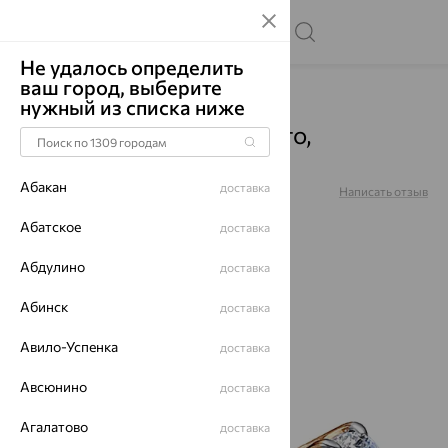
Не удалось определить
ваш город, выберите
Главная
Каталог
Серьги
Бриллиант
нужный из списка ниже
Непарные серьги, золото,
бриллиант, БР152445
Абакан
доставка
Артикул:
БР152445
Написать отзыв
Абатское
доставка
Абдулино
доставка
64%
Абинск
доставка
Авило-Успенка
доставка
Авсюнино
доставка
Агалатово
доставка