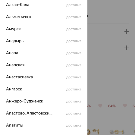
Цвет вставки:
Алхан-Кала
доставка
Вес металла:
0.781 — 0.911
Наименование цвета вставки:
Бесцветный
Альметьевск
доставка
Амурск
доставка
Доставка и оплата
Анадырь
доставка
Гарантия и возврат
Анапа
доставка
Анапская
доставка
Анастасиевка
доставка
Похожие изделия
Ангарск
доставка
Анжеро-Судженск
доставка
64%
64%
64%
64%
64%
Апастово, Апастовский район
доставка
Апатиты
доставка