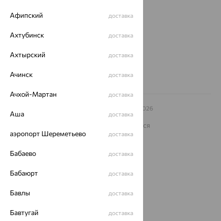
ул. Зегеля, 27/2
Афипский
доставка
еще 3
Другие города
Ахтубинск
доставка
8 (800) 250-02-30
Заказать звонок
Ахтырский
доставка
Ачинск
доставка
Ачхой-Мартан
доставка
© ООО «Ювелирный дом «Кристалл»,
2009
– 2026
Аша
доставка
Архив акций
Архив изделий
Карта сайта
На информационном ресурсе применяются
рекомендательные технологии
аэропорт Шереметьево
доставка
ОГРН 1044800168379
Бабаево
доставка
Политика конфеденциальности
Разработка сайта —
CUBA
Бабаюрт
доставка
Бавлы
доставка
Бавтугай
доставка