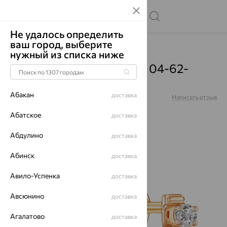
Не удалось определить
ваш город, выберите
Главная
Каталог
Серьги
Фианит
нужный из списка ниже
Серьги, золото, фианит, 04-62-
0577-00
Абакан
доставка
Артикул:
04-62-0577-00
Написать отзыв
Купили 66 раз
Абатское
доставка
Абдулино
доставка
Абинск
доставка
64%
Авило-Успенка
доставка
Авсюнино
доставка
Агалатово
доставка