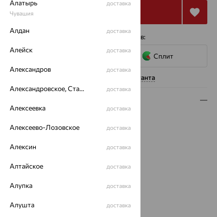
Алатырь
доставка
Купить
Чувашия
Алдан
доставка
4 платежа по 2 740
₽
с помощью сервисов:
Алейск
доставка
Сплит
Александров
доставка
Нужна помощь консультанта
Александровское, Ставропольский край
доставка
Описание
Алексеевка
доставка
Вид изделия:
пусеты
Алексеево-Лозовское
доставка
Вес:
0.87 — 1
Металл:
Золото
Алексин
доставка
Цвет металла:
Красный
Проба:
585
Алтайское
доставка
Страна происхождения:
РОССИЯ
Алупка
Вставка:
Фианит
доставка
Вид вставки:
Многокаменка
Алушта
доставка
Бренд:
Золотые Узоры