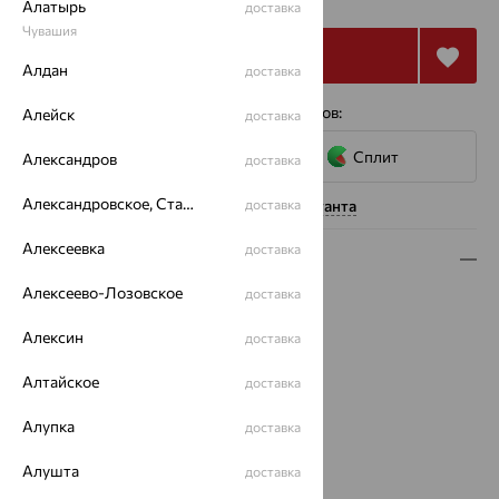
Алатырь
доставка
Чувашия
Купить
Алдан
доставка
4 платежа по 10 738
₽
с помощью сервисов:
Алейск
доставка
Сплит
Александров
доставка
Александровское, Ставропольский край
Нужна помощь консультанта
доставка
Алексеевка
доставка
Описание
Алексеево-Лозовское
доставка
Вид изделия:
классические
Вес:
3.41 — 3.46
Алексин
доставка
Металл:
Золото
Цвет металла:
Красный
Алтайское
доставка
Проба:
585
Алупка
доставка
Страна происхождения:
РОССИЯ
Вставка:
Фианит
Алушта
доставка
Вид вставки:
Многокаменка