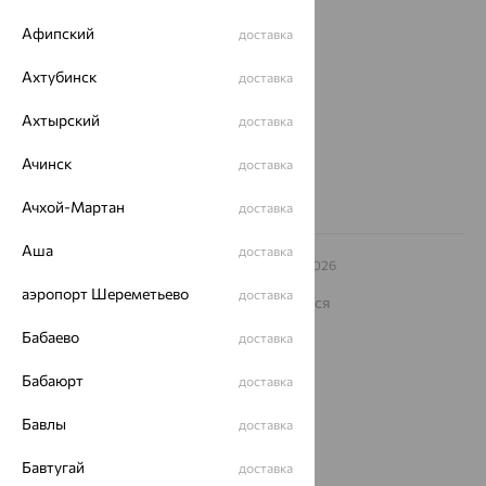
Магазины и доставка
г. Липецк
Афипский
доставка
ул. Зегеля, 27/2
еще 3
Ахтубинск
доставка
Другие города
Ахтырский
доставка
8 (800) 250-02-30
Заказать звонок
Ачинск
доставка
Ачхой-Мартан
доставка
Аша
доставка
© ООО «Ювелирный дом «Кристалл»,
2009
– 2026
Архив акций
Архив изделий
Карта сайта
аэропорт Шереметьево
доставка
На информационном ресурсе применяются
рекомендательные технологии
Бабаево
доставка
ОГРН 1044800168379
Политика конфеденциальности
Бабаюрт
доставка
Разработка сайта —
CUBA
Бавлы
доставка
Бавтугай
доставка