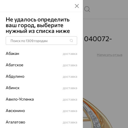
Не удалось определить
ваш город, выберите
Главная
Каталог
Серьги
Фианит
нужный из списка ниже
Серьги, золото, фианит, 040072-
1102
Абакан
доставка
Артикул:
040072-1102
Написать отзыв
Абатское
доставка
Абдулино
доставка
64%
Абинск
доставка
Авило-Успенка
доставка
Авсюнино
доставка
Агалатово
доставка