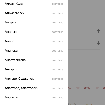
Бренд:
DINASTIA
Алхан-Кала
доставка
Цвет вставки:
Вес металла:
3.332 — 3.382
Альметьевск
доставка
Наименование цвета вставки:
Бесцветный
Амурск
доставка
Доставка и оплата
Анадырь
доставка
Анапа
доставка
Гарантия и возврат
Анапская
доставка
Анастасиевка
доставка
Ангарск
доставка
Похожие изделия
Анжеро-Судженск
доставка
Апастово, Апастовский район
доставка
64%
64%
64%
64%
64%
Апатиты
доставка