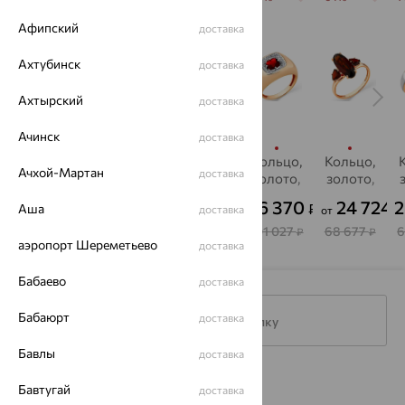
Афипский
доставка
Ахтубинск
доставка
Ахтырский
доставка
Ачинск
доставка
Кольцо,
Кольцо,
Кольцо,
Кольцо,
Кольцо,
Ачхой-Мартан
доставка
золото,
золото,
золото,
золото,
золото,
гранат
гранат,
гранат
гранат,
гранат,
41 319
16 501
12 200
36 370
24 724
2
₽
₽
₽
₽
₽
Аша
доставка
от
от
от
SOKOLOV
MAGIC
MAGIC
A
STONES
STONES
114 774
45 837
33 889
101 027
68 677
6
₽
₽
₽
₽
₽
аэропорт Шереметьево
доставка
Бабаево
доставка
Бабаюрт
доставка
Подписаться на рассылку
Бавлы
доставка
Каталог
Бавтугай
доставка