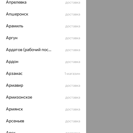
Апрелевка
доставка
Апшеронск
доставка
Арамиль
Идеальный комплект
доставка
Аргун
доставка
64%
Ардатов (рабочий поселок)
доставка
Ардон
доставка
Арзамас
1 магазин
Армавир
доставка
Армизонское
доставка
Кольцо,
золото,
Армянск
гранат,
доставка
17 324
₽
от
SOKOLOV
Арсеньев
48 123
доставка
₽
Арск
доставка