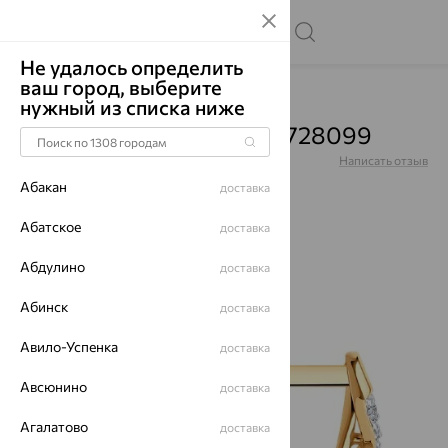
Не удалось определить
ваш город, выберите
Главная
Каталог
Серьги
Гранат
нужный из списка ниже
Серьги, золото, гранат, 728099
Артикул:
728099
Написать отзыв
Абакан
доставка
Абатское
доставка
Абдулино
64%
доставка
Абинск
доставка
Авило-Успенка
доставка
Авсюнино
доставка
Агалатово
доставка