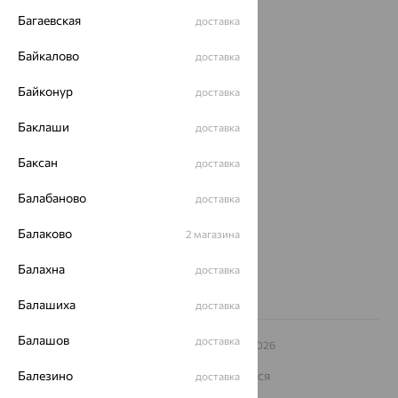
Акции
Багаевская
доставка
Магазины
Байкалово
доставка
Покупателям
Байконур
доставка
О нас
Баклаши
доставка
Магазины и доставка
г. Липецк
Баксан
ул. Зегеля, 27/2
доставка
еще 3
Балабаново
доставка
Другие города
8 (800) 250-02-30
Балаково
2 магазина
Заказать звонок
Балахна
доставка
Балашиха
доставка
Балашов
доставка
© ООО «Ювелирный дом «Кристалл»,
2009
– 2026
Архив акций
Архив изделий
Карта сайта
На информационном ресурсе применяются
Балезино
доставка
рекомендательные технологии