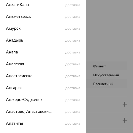
Страна происхождения:
РОССИЯ
Алхан-Кала
доставка
Вставка:
Гранат
Вид вставки:
Одинарник
Альметьевск
доставка
Бренд:
SOKOLOV
Амурск
доставка
Цвет вставки:
Вес металла:
1.724
Анадырь
доставка
Наименование цвета вставки:
Красный
Серьги Вид:
классические
Анапа
доставка
Характеристика вставки:
Анапская
доставка
ВИД КАМНЯ
Гранат
Фианит
ПРОИСХОЖДЕНИЕ
Натуральный
Искусственный
Анастасиевка
доставка
ЦВЕТ
Красный
Бесцветный
Ангарск
доставка
Анжеро-Судженск
доставка
Доставка и оплата
Апастово, Апастовский район
доставка
Гарантия и возврат
Апатиты
доставка