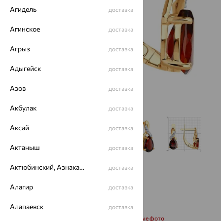
Агидель
доставка
Агинское
доставка
Агрыз
доставка
Адыгейск
доставка
Азов
доставка
Акбулак
доставка
Аксай
доставка
Актаныш
доставка
Актюбинский, Азнакаевский район
доставка
Алагир
доставка
Алапаевск
доставка
Запросить дополнительные фото