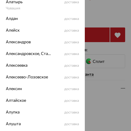
Алатырь
доставка
Чувашия
26 074
₽
Алдан
доставка
72 429
₽
Алейск
доставка
Купить
Александров
доставка
4 платежа по 6 519
₽
с помощью сервисов:
Александровское, Ставропольский край
доставка
Сплит
Алексеевка
доставка
Нужна помощь консультанта
Алексеево-Лозовское
доставка
Описание
Алексин
доставка
Вид изделия:
классические
Алтайское
доставка
Вес:
2.07
Алупка
доставка
Металл:
Золото
Цвет металла:
Красный
Алушта
доставка
Проба:
585