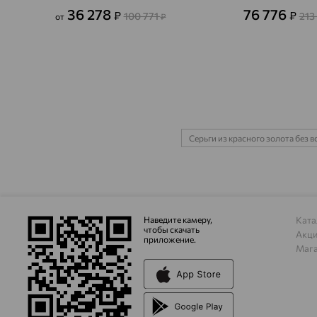
36 278
76 776
₽
₽
100 771
213
от
₽
Серьги из красного золота без в
Наведите камеру,
Ката
чтобы скачать
Акц
приложение.
Маг