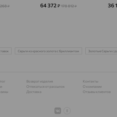
Алагир
доставка
64 372
36 
₽
 268
178 812
₽
₽
Алапаевск
доставка
Алатырь
доставка
Чувашия
Алдан
доставка
Алейск
доставка
ставок
Серьги из красного золота с бриллиантом
Золотые Серьги с 
Александров
доставка
Александровское, Ставропольский край
доставка
Алексеевка
доставка
лог
Возврат изделия
Контакты
ии
Отписаться от рассылок
О компании
Алексеево-Лозовское
доставка
азины
Доставка
Отзывы клиентов
Алексин
доставка
Алтайское
доставка