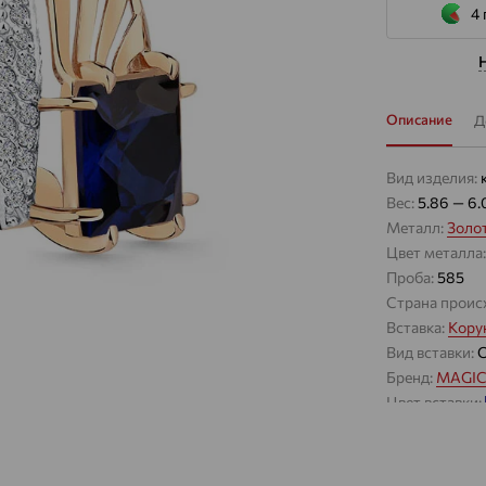
4 
Описание
Д
Вид изделия:
Вес:
5.86 — 6.
Металл:
Золо
Цвет металла
Проба:
585
Страна проис
Вставка:
Кору
Вид вставки:
Бренд:
MAGIC
Цвет вставки:
Вес металла:
Наименование
Серьги Вид:
к