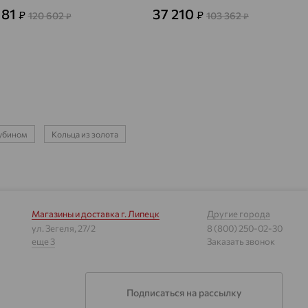
181
37 210
₽
₽
120 602
103 362
₽
₽
рубином
Кольца из золота
Магазины и доставка
г. Липецк
Другие города
ул. Зегеля, 27/2
8 (800) 250-02-30
еще 3
Заказать звонок
Подписаться на рассылку