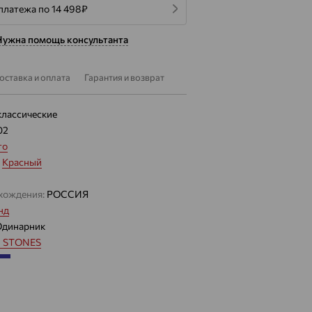
платежа по 14 498
₽
Нужна помощь консультанта
оставка и оплата
Гарантия и возврат
классические
02
то
:
Красный
хождения:
РОССИЯ
нд
Одинарник
 STONES
4.451 — 4.611
 цвета вставки:
Синий
лассические