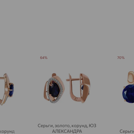
Авсюнино
доставка
Агалатово
доставка
Агидель
доставка
Агинское
доставка
Агрыз
доставка
64%
70%
Адыгейск
доставка
Азов
доставка
Акбулак
доставка
Аксай
доставка
Актаныш
доставка
Актюбинский, Азнакаевский район
доставка
Серьги, золото, корунд, ЮЗ
 корунд
АЛЕКСАНДРА
Серьги