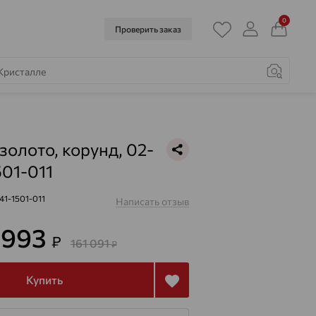
0
Проверить заказ
золото, корунд, 02-
501-011
41-1501-011
Написать отзыв
 993
₽
161 091
₽
Купить