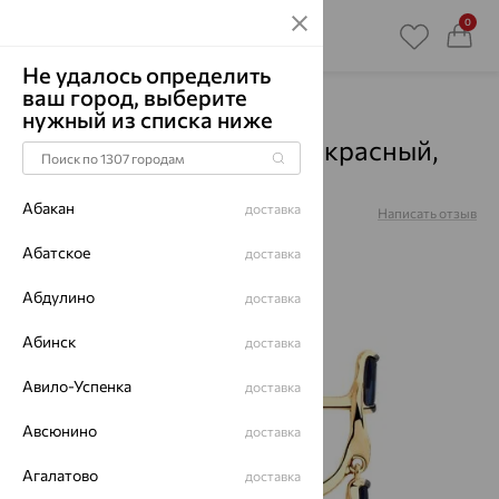
0
Не удалось определить
ваш город, выберите
Главная
Каталог
Серьги
Корунд
нужный из списка ниже
Серьги, золото, корунд, красный,
725840
Абакан
доставка
Артикул:
725840
Написать отзыв
Абатское
доставка
Абдулино
доставка
64%
Абинск
доставка
Авило-Успенка
доставка
Авсюнино
доставка
Агалатово
доставка