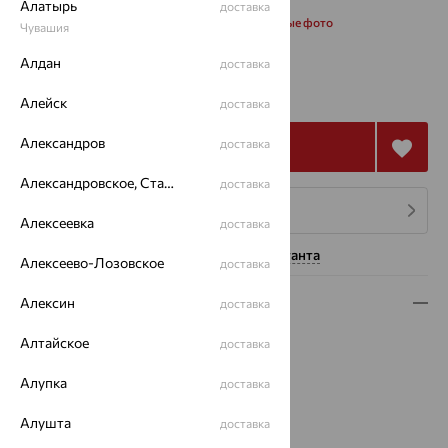
Алатырь
доставка
Запросить дополнительные фото
Чувашия
Алдан
доставка
от 62 730
₽
174 250
₽
Алейск
доставка
Александров
доставка
Купить
Александровское, Ставропольский край
доставка
4 платежа по 15 683
₽
Алексеевка
доставка
Нужна помощь консультанта
Алексеево-Лозовское
доставка
Описание
Алексин
доставка
Вид изделия:
классические
Алтайское
доставка
Вес:
4.98 — 5.01
Алупка
доставка
Металл:
Золото
Цвет металла:
Красный
Алушта
доставка
Проба:
585