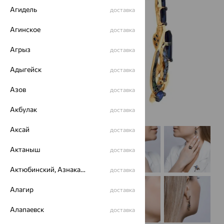
Агидель
доставка
Агинское
доставка
Агрыз
доставка
Адыгейск
доставка
Азов
доставка
Акбулак
доставка
Аксай
доставка
Актаныш
доставка
Актюбинский, Азнакаевский район
доставка
Алагир
доставка
Алапаевск
доставка