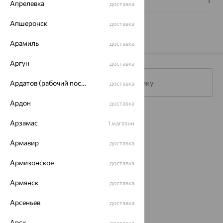
Апрелевка
доставка
Апшеронск
доставка
Арамиль
доставка
Аргун
доставка
Подписаться на рассылку
Ардатов (рабочий поселок)
доставка
Ардон
доставка
Каталог
Арзамас
1 магазин
Акции
Армавир
доставка
Магазины
Армизонское
доставка
Покупателям
Армянск
доставка
О нас
Арсеньев
доставка
Магазины и доставка
г. Липецк
ул. Зегеля, 27/2
Арск
доставка