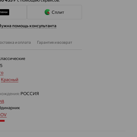
Сплит
Нужна помощь консультанта
оставка и оплата
Гарантия и возврат
классические
55
то
:
Красный
хождения:
РОССИЯ
нд
Одинарник
LOV
3.202 — 3.432
 цвета вставки:
Красный