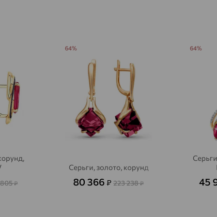
Агалатово
доставка
Агидель
доставка
Агинское
доставка
64%
64%
Агрыз
доставка
Адыгейск
доставка
Азов
доставка
Акбулак
доставка
Аксай
доставка
корунд,
Серьги
Актаныш
доставка
V
Серьги, золото, корунд
Актюбинский, Азнакаевский район
доставка
80 366
45 
₽
 805
223 238
₽
₽
Алагир
доставка