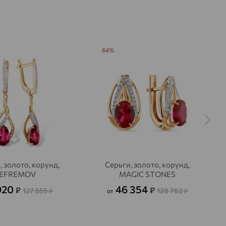
64%
, золото, корунд,
Серьги, золото, корунд,
EFREMOV
MAGIC STONES
920
46 354
₽
₽
127 555
128 762
₽
от
₽