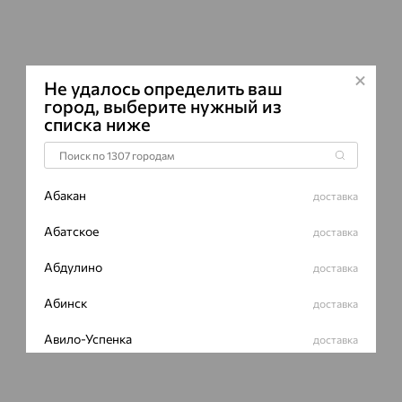
Серьги Вид:
к
Характеристик
ВИД КАМН
Не удалось определить ваш
ПРОИСХОЖ
город, выберите нужный из
списка ниже
ЦВЕТ
Абакан
доставка
Абатское
доставка
Абдулино
доставка
Абинск
доставка
Авило-Успенка
доставка
Авсюнино
доставка