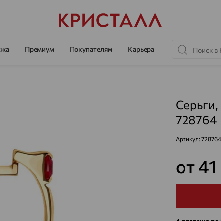
ажа
Премиум
Покупателям
Карьера
Серьги,
728764
Артикул:
728764
от 41
4 платежа по