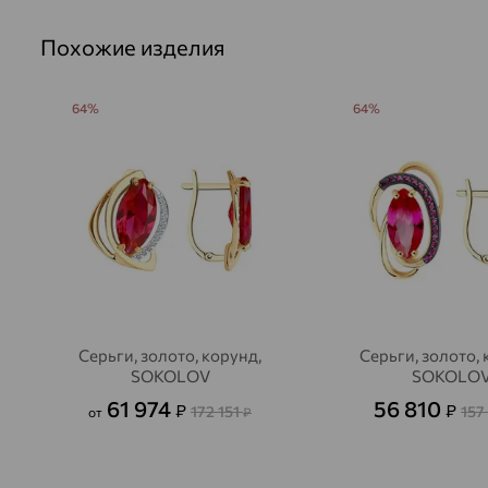
Похожие изделия
64%
64%
Серьги, золото, корунд,
Серьги, золото, 
SOKOLOV
SOKOLO
61 974
56 810
₽
₽
172 151
157
от
₽