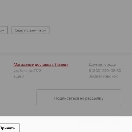
ном
Серьги с жемчугом
Магазины и доставка
г. Липецк
Другие города
ул. Зегеля, 27/2
8 (800) 250-02-30
еще 3
Заказать звонок
Подписаться на рассылку
Разработка сайта —
CUBA
Принять
гии