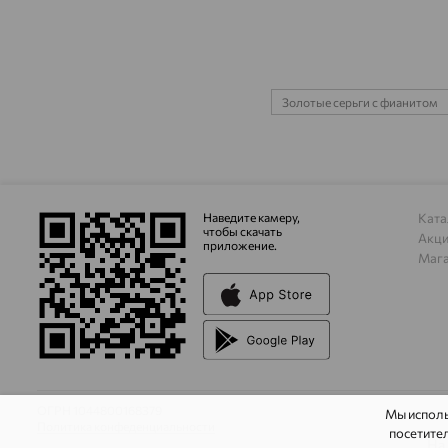
Золотые серьги с фианитом
Наведите камеру,
Ката
чтобы скачать
Акц
приложение.
Маг
ОГРН 1044800168379
Мы испол
Политика конфеденциальности
посетител
На