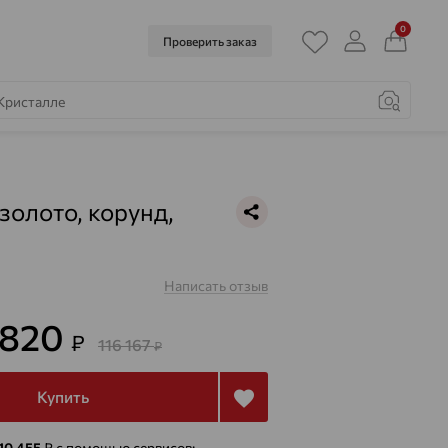
0
Проверить заказ
 золото, корунд,
Написать отзыв
 820
₽
116 167
₽
Купить
 10 455
₽
с помощью сервисов: