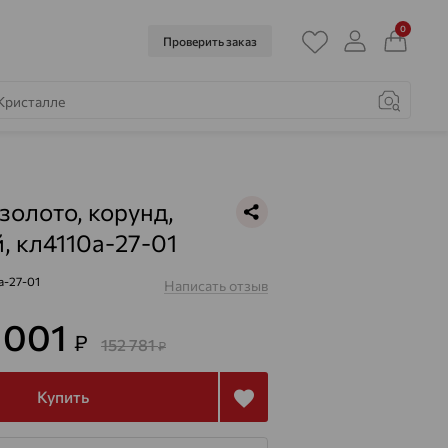
0
Проверить заказ
 золото, корунд,
, кл4110а-27-01
а-27-01
Написать отзыв
5 001
₽
152 781
₽
Купить