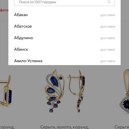
Характеристик
 фото
Абакан
доставка
ВИД КАМН
Абатское
доставка
ПРОИСХОЖ
Абдулино
доставка
ЦВЕТ
Абинск
доставка
Авило-Успенка
доставка
64%
64%
Авсюнино
доставка
Агалатово
доставка
Агидель
доставка
Агинское
доставка
Агрыз
доставка
корунд,
Серьги, золото, корунд,
Серьги