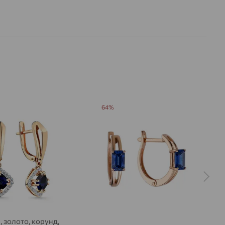
а вставки:
Корунд
Я
сапфировый
Фианит
синт.
ДЕНИЕ
Искусственный
Искусственный
Синий
Бесцветный
64%
, золото, корунд,