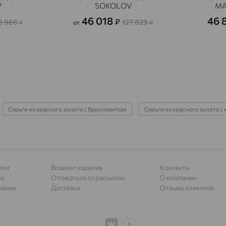
Адыгейск
доставка
V
SOKOLOV
MA
46 018
46 
₽
Азов
8 966
127 829
доставка
₽
от
₽
Акбулак
доставка
Аксай
доставка
Актаныш
доставка
Актюбинский, Азнакаевский район
доставка
Серьги из красного золота с бриллиантом
Серьги из красного золота 
Алагир
доставка
Алапаевск
доставка
Алатырь
доставка
лог
Возврат изделия
Контакты
Чувашия
ии
Отписаться от рассылок
О компании
азины
Доставка
Отзывы клиентов
Алдан
доставка
Алейск
доставка