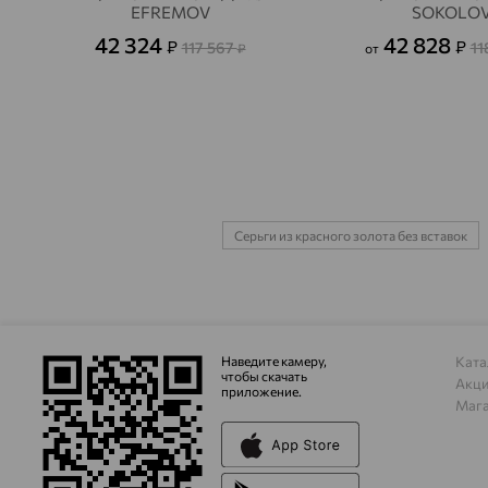
EFREMOV
SOKOLO
42 324
42 828
₽
₽
117 567
11
₽
от
Серьги из красного золота без вставок
Наведите камеру,
Ката
чтобы скачать
Акц
приложение.
Маг