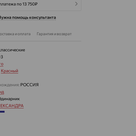
платежа по 13 750
₽
Нужна помощь консультанта
оставка и оплата
Гарантия и возврат
классические
93
то
:
Красный
хождения:
РОССИЯ
нд
Одинарник
ЛЕКСАНДРА
4.15 — 4.43
 цвета вставки:
Синий
лассические