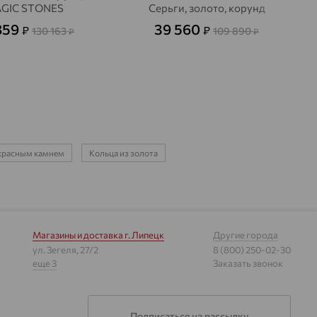
GIC STONES
Серьги, золото, корунд
859
39 560
₽
₽
130 163
109 890
₽
₽
с красным камнем
Кольца из золота
Магазины и доставка
г. Липецк
Другие города
ул. Зегеля, 27/2
8 (800) 250-02-30
еще 3
Заказать звонок
Подписаться на рассылку