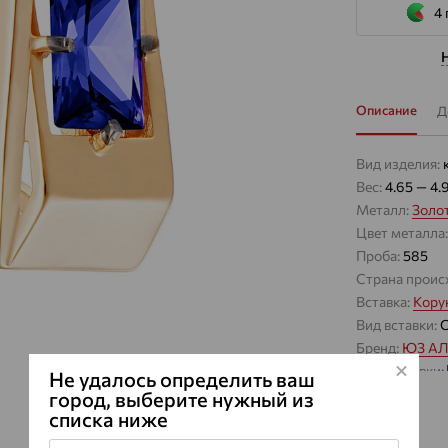
4 
Описание
Д
Вид изделия:
Вес:
4.65 — 4.
Металл:
Золо
Цвет металла
Проба:
585
Страна проис
Вставка:
Кору
Вид вставки:
Бренд:
ЮЗ А
Цвет вставки:
Не удалось определить ваш
Вес металла:
город, выберите нужный из
списка ниже
Наименование
Серьги Вид:
к