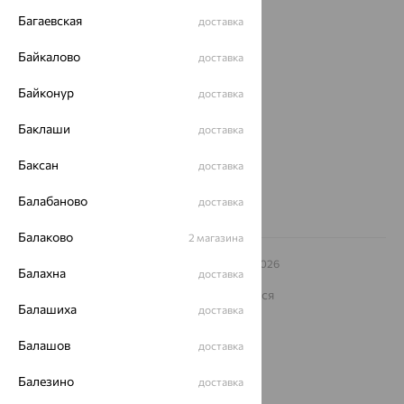
Багаевская
доставка
О нас
Байкалово
доставка
Магазины и доставка
г. Липецк
ул. Зегеля, 27/2
Байконур
доставка
еще 3
Другие города
Баклаши
доставка
8 (800) 250-02-30
Заказать звонок
Баксан
доставка
Балабаново
доставка
Балаково
2 магазина
© ООО «Ювелирный дом «Кристалл»,
2009
– 2026
Балахна
доставка
Архив акций
Архив изделий
Карта сайта
На информационном ресурсе применяются
рекомендательные технологии
Балашиха
доставка
ОГРН 1044800168379
Балашов
доставка
Политика конфеденциальности
Разработка сайта —
CUBA
Балезино
доставка