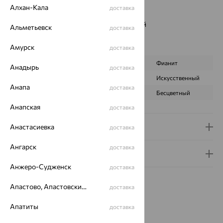
Цвет вставки:
Алхан-Кала
доставка
Вес металла:
6.271 — 6.401
Наименование цвета вставки:
Коричневый
Альметьевск
доставка
Серьги Вид:
классические
Характеристика вставки:
Амурск
доставка
ВИД КАМНЯ
Кварц виски
Фианит
Анадырь
доставка
ПРОИСХОЖДЕНИЕ
Натуральный
Искусственный
Анапа
доставка
ЦВЕТ
Коричневый
Бесцветный
Анапская
доставка
Доставка и оплата
Анастасиевка
доставка
Ангарск
доставка
Гарантия и возврат
Анжеро-Судженск
доставка
Апастово, Апастовский район
доставка
Апатиты
доставка
Идеальный комплект