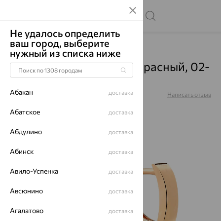
Не удалось определить
ваш город, выберите
Главная
Каталог
Серьги
Кварц
нужный из списка ниже
Серьги, золото, кварц, красный, 02-
3-602-0701-011
Абакан
доставка
Артикул:
02-3-602-0701-011
Написать отзыв
Абатское
доставка
Абдулино
доставка
64%
Абинск
доставка
Авило-Успенка
доставка
Авсюнино
доставка
Агалатово
доставка