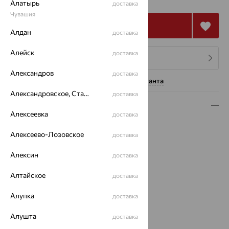
Алатырь
доставка
Чувашия
Купить
Алдан
доставка
Алейск
доставка
4 платежа по 24 248
₽
Александров
доставка
Нужна помощь консультанта
Александровское, Ставропольский край
доставка
Описание
Алексеевка
доставка
Вид изделия:
классические
Алексеево-Лозовское
доставка
Вес:
7.7 — 7.83
Металл:
Золото
Алексин
доставка
Цвет металла:
Красный
Проба:
585
Алтайское
доставка
Страна происхождения:
РОССИЯ
Вставка:
Кварц
Алупка
доставка
Вид вставки:
Одинарник
Алушта
доставка
Бренд:
MAGIC STONES