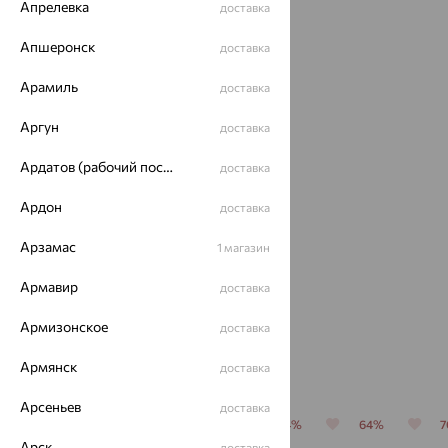
Апрелевка
доставка
Апшеронск
доставка
70%
64%
Арамиль
доставка
Аргун
доставка
Ардатов (рабочий поселок)
доставка
Ардон
доставка
Кольцо,
Подвеска,
Арзамас
1 магазин
золото,
золото,
кварц,
кварц,
45 202
32 658
₽
₽
Армавир
доставка
от
от
MAGIC
MAGIC
STONES
STONES
150 673
90 717
₽
₽
Армизонское
доставка
Похожие изделия
Армянск
доставка
Арсеньев
доставка
64%
64%
64%
64%
64%
Арск
доставка