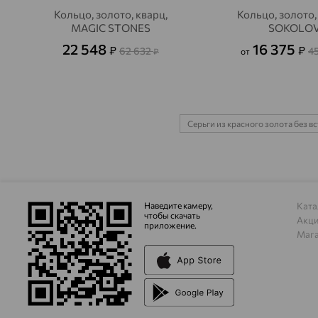
Кольцо, золото, кварц,
Кольцо, золото,
MAGIC STONES
SOKOLO
22 548
16 375
₽
₽
62 632
4
₽
от
Серьги из красного золота без в
Наведите камеру,
Ката
чтобы скачать
Акц
приложение.
Маг