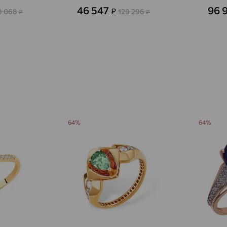
46 547
96 
₽
Азов
9 068
129 296
доставка
₽
₽
Акбулак
доставка
Аксай
доставка
Актаныш
доставка
Актюбинский, Азнакаевский район
доставка
Алагир
доставка
64%
64%
Алапаевск
доставка
Алатырь
доставка
Чувашия
Алдан
доставка
Алейск
доставка
Александров
доставка