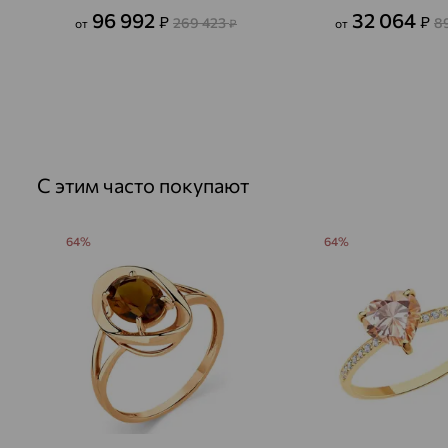
96 992
32 064
₽
₽
269 423
8
от
₽
от
С этим часто покупают
64%
64%