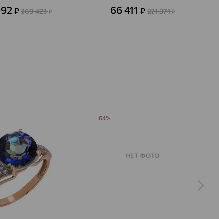
992
66 411
₽
₽
269 423
221 371
₽
₽
64%