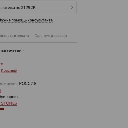
платежа по 21 792
₽
Нужна помощь консультанта
оставка и оплата
Гарантия и возврат
классические
то
:
Красный
хождения:
РОССИЯ
ц
Одинарник
 STONES
5.273 — 5.353
 цвета вставки:
Коричневый