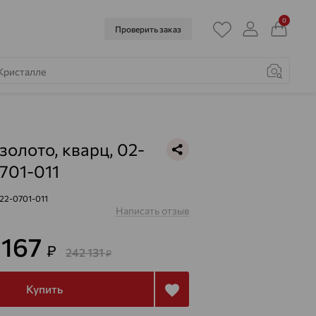
0
Проверить заказ
золото, кварц, 02-
701-011
22-0701-011
Написать отзыв
з
 167
₽
242 131
₽
Купить