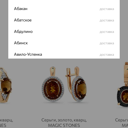
Абакан
доставка
Абатское
доставка
Абдулино
доставка
Абинск
доставка
Авило-Успенка
доставка
64%
64%
Авсюнино
доставка
Агалатово
доставка
Агидель
доставка
Агинское
доставка
Агрыз
доставка
 кварц,
Серьги, золото, кварц,
Серьги
Адыгейск
доставка
NES
MAGIC STONES
MA