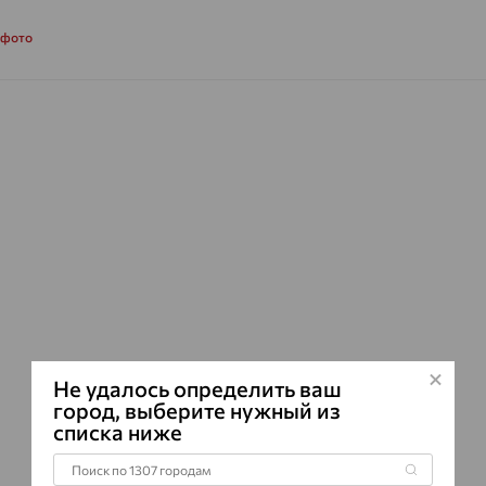
Серьги Вид:
к
Характеристик
 фото
ВИД КАМН
ПРОИСХОЖ
ЦВЕТ
Не удалось определить ваш
город, выберите нужный из
списка ниже