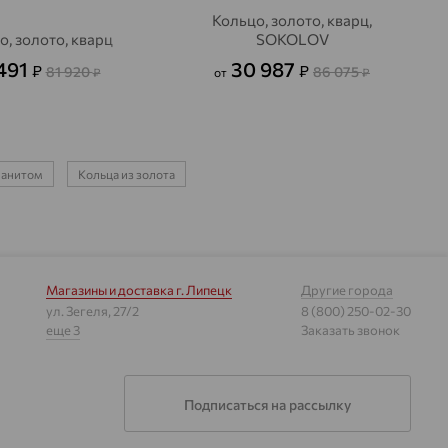
Кольцо, золото, кварц,
о, золото, кварц
SOKOLOV
491
30 987
₽
₽
81 920
86 075
₽
от
₽
ианитом
Кольца из золота
Магазины и доставка
г. Липецк
Другие города
ул. Зегеля, 27/2
8 (800) 250-02-30
еще 3
Заказать звонок
Подписаться на рассылку