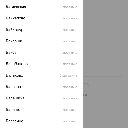
Багаевская
доставка
О нас
Байкалово
доставка
Магазины и доставка
г. Липецк
ул. Зегеля, 27/2
Байконур
доставка
еще 3
Баклаши
Другие города
доставка
8 (800) 250-02-30
Баксан
Заказать звонок
доставка
Балабаново
доставка
Балаково
2 магазина
© ООО «Ювелирный дом «Кристалл»,
2009
– 2026
Балахна
доставка
Архив акций
Архив изделий
Карта сайта
На информационном ресурсе применяются
Балашиха
рекомендательные технологии
доставка
ОГРН 1044800168379
Балашов
доставка
Политика конфеденциальности
Балезино
Разработка сайта —
CUBA
доставка