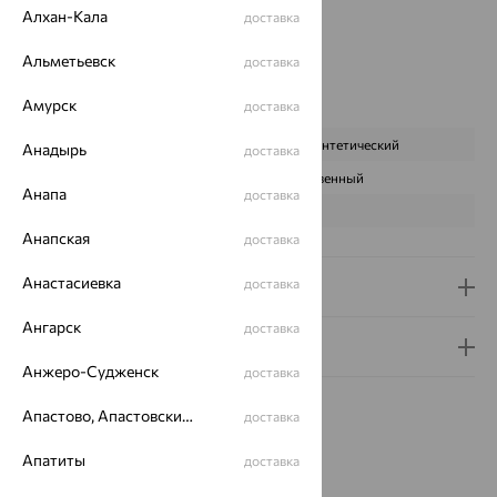
Цвет вставки:
Алхан-Кала
доставка
Вес металла:
3.6
Наименование цвета вставки:
Микс
Альметьевск
доставка
Серьги Вид:
классические
Амурск
доставка
Характеристика вставки:
ВИД КАМНЯ
Кварц синтетический
Анадырь
доставка
ПРОИСХОЖДЕНИЕ
Искусственный
Анапа
доставка
ЦВЕТ
Микс
Анапская
доставка
Анастасиевка
доставка
Доставка и оплата
Ангарск
доставка
Гарантия и возврат
Анжеро-Судженск
доставка
Апастово, Апастовский район
доставка
Апатиты
доставка