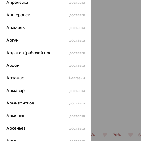
Идеальный комплект
Апрелевка
доставка
Апшеронск
доставка
64%
Арамиль
доставка
Аргун
доставка
Ардатов (рабочий поселок)
доставка
Ардон
доставка
Кольцо,
Арзамас
1 магазин
золото,
кварц
21 499
Армавир
доставка
₽
59 719
₽
Армизонское
доставка
Армянск
Похожие изделия
доставка
Арсеньев
доставка
70%
64%
64%
64%
70%
Арск
доставка