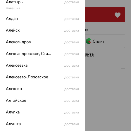
Алатырь
доставка
Чувашия
Купить
Алдан
доставка
4 платежа по 11 715
₽
с помощью сервисов:
Алейск
доставка
Сплит
Александров
доставка
Александровское, Ставропольский край
Нужна помощь консультанта
доставка
Алексеевка
доставка
Описание
Алексеево-Лозовское
доставка
Вид изделия:
классические
Вес:
4.49
Алексин
доставка
Металл:
Золото
Цвет металла:
Красный
Алтайское
доставка
Проба:
585
Алупка
доставка
Страна происхождения:
РОССИЯ
Вставка:
Кварц
Алушта
доставка
Вид вставки:
Одинарник