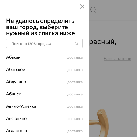
Не удалось определить
ваш город, выберите
Главная
Каталог
Серьги
Кварц
нужный из списка ниже
Серьги, золото, кварц, красный,
21802184
Абакан
доставка
Артикул:
21802184
Написать отзыв
Абатское
доставка
Абдулино
доставка
64%
Абинск
доставка
Авило-Успенка
доставка
Авсюнино
доставка
Агалатово
доставка