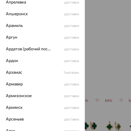
Апрелевка
доставка
Апшеронск
доставка
Арамиль
доставка
Аргун
доставка
Кольцо,
Ардатов (рабочий поселок)
доставка
золото,
малахит,
24 734
₽
Ардон
от
доставка
MAGIC
STONES
68 706
₽
Арзамас
1 магазин
Похожие изделия
Армавир
доставка
Армизонское
доставка
64%
64%
64%
64%
64%
Армянск
доставка
Арсеньев
доставка
Арск
доставка