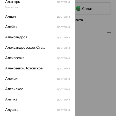
Алатырь
доставка
Чувашия
Сплит
Алдан
доставка
Нужна помощь консультанта
Алейск
доставка
Описание
Александров
доставка
Вид изделия:
классические
Александровское, Ставропольский край
доставка
Вес:
4.04 — 4.16
Металл:
Золото
Алексеевка
доставка
Цвет металла:
Красный
Проба:
585
Алексеево-Лозовское
доставка
Страна происхождения:
РОССИЯ
Вставка:
Малахит
Алексин
доставка
Вид вставки:
Одинарник
Алтайское
доставка
Бренд:
MAGIC STONES
Цвет вставки:
Алупка
доставка
Вес металла:
3.35 — 3.47
Наименование цвета вставки:
Зеленый
Алушта
доставка
Серьги Вид:
классические