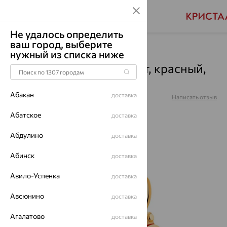
Не удалось определить
ваш город, выберите
Главная
Каталог
Серьги
Малахит
нужный из списка ниже
Серьги, золото, малахит, красный,
02-3-184-8800-010
Абакан
доставка
Артикул:
02-3-184-8800-010
Написать отзыв
Абатское
доставка
Абдулино
доставка
64%
Абинск
доставка
Авило-Успенка
доставка
Авсюнино
доставка
Агалатово
доставка