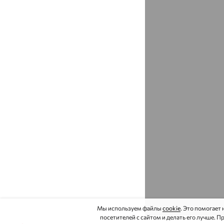
Боброво
доставка
Богандинский
доставка
Богатые Сабы
доставка
Богданович
доставка
Боголюбово
доставка
Богородицк
доставка
Богородск
доставка
Боготол
доставка
Боковская
доставка
Бологое
доставка
Большая Глушица
доставка
Мы используем файлы
cookie
. Это помогает
посетителей с сайтом и делать его лучше. 
Большеречье
доставка