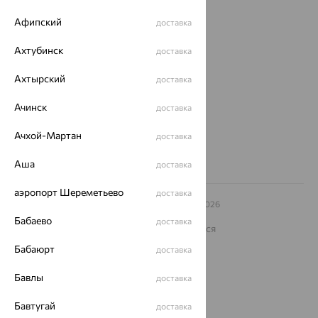
О нас
Афипский
доставка
Магазины и доставка
г. Липецк
Ахтубинск
доставка
ул. Зегеля, 27/2
еще 3
Ахтырский
доставка
Другие города
Ачинск
доставка
8 (800) 250-02-30
Заказать звонок
Ачхой-Мартан
доставка
Аша
доставка
аэропорт Шереметьево
доставка
© ООО «Ювелирный дом «Кристалл»,
2009
– 2026
Архив акций
Архив изделий
Карта сайта
Бабаево
доставка
На информационном ресурсе применяются
рекомендательные технологии
Бабаюрт
доставка
ОГРН 1044800168379
Политика конфеденциальности
Бавлы
доставка
Разработка сайта —
CUBA
Бавтугай
доставка