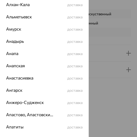
Характеристика вставки:
Алхан-Кала
доставка
ВИД КАМНЯ
Малахит искуственный
Альметьевск
доставка
ПРОИСХОЖДЕНИЕ
Искусственный
Амурск
доставка
ЦВЕТ
Зеленый
Анадырь
доставка
Доставка и оплата
Анапа
доставка
Анапская
доставка
Гарантия и возврат
Анастасиевка
доставка
Ангарск
доставка
Анжеро-Судженск
доставка
Идеальный комплект
Апастово, Апастовский район
доставка
Апатиты
доставка
64%