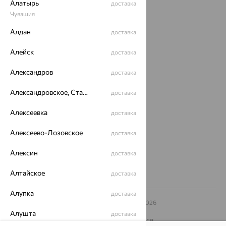
Алатырь
доставка
Акции
Чувашия
Алдан
доставка
Магазины
Покупателям
Алейск
доставка
О нас
Александров
доставка
Магазины и доставка
г. Липецк
Александровское, Ставропольский край
доставка
ул. Зегеля, 27/2
еще 3
Алексеевка
доставка
Другие города
Алексеево-Лозовское
доставка
8 (800) 250-02-30
Заказать звонок
Алексин
доставка
Алтайское
доставка
Алупка
доставка
© ООО «Ювелирный дом «Кристалл»,
2009
– 2026
Архив акций
Архив изделий
Карта сайта
Алушта
доставка
На информационном ресурсе применяются