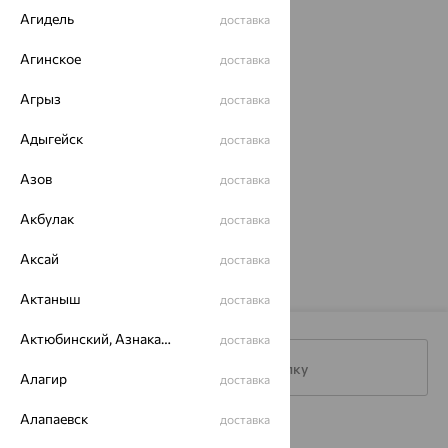
Агидель
доставка
Агинское
доставка
Агрыз
доставка
Адыгейск
доставка
Азов
доставка
ул. Мира, 77А
(пункт выдачи)
График работы:
Пн-Вс 10:00-20:00
Акбулак
доставка
Аксай
доставка
Актаныш
доставка
Актюбинский, Азнакаевский район
доставка
Подписаться на рассылку
Алагир
доставка
Алапаевск
доставка
Каталог