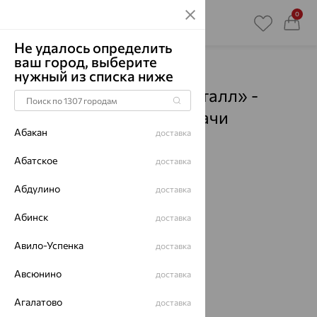
0
Не удалось определить
ваш город, выберите
Главная
Магазины
нужный из списка ниже
Ювелирный дом «Кристалл» -
Анапская
- Пункты выдачи
Абакан
доставка
Смотреть все города
Абатское
доставка
Абдулино
доставка
Абинск
доставка
Авило-Успенка
доставка
Авсюнино
доставка
Агалатово
доставка