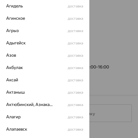
Агидель
доставка
Агинское
доставка
Агрыз
доставка
Адыгейск
доставка
Азов
доставка
ул. Владыкина, 15/5
(пункт выдачи)
График работы:
Пн-Пт 10:00-19:00, Сб 10:00-16:00
Акбулак
доставка
Аксай
доставка
Актаныш
доставка
Актюбинский, Азнакаевский район
доставка
Подписаться на рассылку
Алагир
доставка
Алапаевск
доставка
Каталог