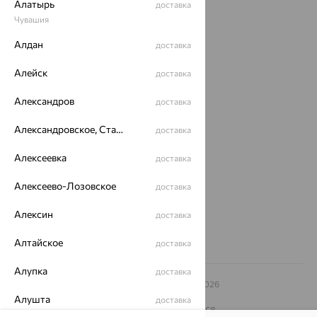
Алатырь
доставка
Акции
Чувашия
Алдан
доставка
Магазины
Покупателям
Алейск
доставка
О нас
Александров
доставка
Магазины и доставка
г. Липецк
Александровское, Ставропольский край
доставка
ул. Зегеля, 27/2
еще 3
Алексеевка
доставка
Другие города
Алексеево-Лозовское
доставка
8 (800) 250-02-30
Заказать звонок
Алексин
доставка
Алтайское
доставка
Алупка
доставка
© ООО «Ювелирный дом «Кристалл»,
2009
– 2026
Архив акций
Архив изделий
Карта сайта
Алушта
доставка
На информационном ресурсе применяются