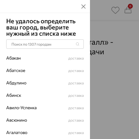
0
Не удалось определить
ваш город, выберите
Главная
Магазины
нужный из списка ниже
Ювелирный дом «Кристалл» -
Высоковск
- Пункты выдачи
Абакан
доставка
Смотреть все города
Абатское
доставка
Абдулино
доставка
Абинск
доставка
Авило-Успенка
доставка
Авсюнино
доставка
Агалатово
доставка