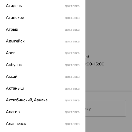
Агидель
доставка
Агинское
доставка
Агрыз
доставка
Адыгейск
доставка
Азов
доставка
ул. 50-летия Октября, 10
(пункт выдачи)
График работы:
Пн-Пт 10:00-19:00, Сб 10:00-16:00
Акбулак
доставка
Аксай
доставка
Актаныш
доставка
Актюбинский, Азнакаевский район
доставка
Подписаться на рассылку
Алагир
доставка
Алапаевск
доставка
Каталог