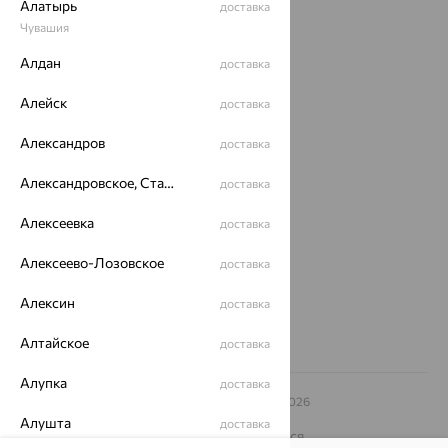
Алатырь
доставка
Акции
Чувашия
Алдан
доставка
Магазины
Покупателям
Алейск
доставка
О нас
Александров
доставка
Магазины и доставка
г. Липецк
Александровское, Ставропольский край
доставка
ул. Зегеля, 27/2
еще 3
Алексеевка
доставка
Другие города
Алексеево-Лозовское
доставка
8 (800) 250-02-30
Заказать звонок
Алексин
доставка
Алтайское
доставка
Алупка
доставка
© ООО «Ювелирный дом «Кристалл»,
2009
– 2026
Архив акций
Архив изделий
Карта сайта
Алушта
доставка
На информационном ресурсе применяются