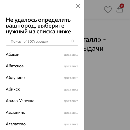
0
Не удалось определить
ваш город, выберите
Главная
Магазины
нужный из списка ниже
Ювелирный дом «Кристалл» -
Кандалакша
- Пункты выдачи
Абакан
доставка
Смотреть все города
Абатское
доставка
Абдулино
доставка
Абинск
доставка
Авило-Успенка
доставка
Авсюнино
доставка
Агалатово
доставка