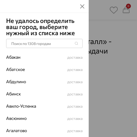
0
Не удалось определить
ваш город, выберите
Главная
Магазины
нужный из списка ниже
Ювелирный дом «Кристалл» -
Карабаново
- Пункты выдачи
Абакан
доставка
Смотреть все города
Абатское
доставка
Абдулино
доставка
Абинск
доставка
Авило-Успенка
доставка
Авсюнино
доставка
Агалатово
доставка