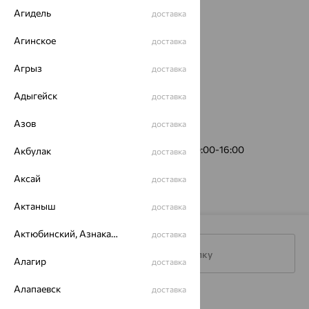
Агидель
доставка
Агинское
доставка
Агрыз
доставка
Адыгейск
доставка
Азов
доставка
ул. Победы, 5А
(пункт выдачи)
График работы:
Пн-Пт 10:00-19:00, Сб 10:00-16:00
Акбулак
доставка
Аксай
доставка
Актаныш
доставка
Актюбинский, Азнакаевский район
доставка
Подписаться на рассылку
Алагир
доставка
Алапаевск
доставка
Каталог