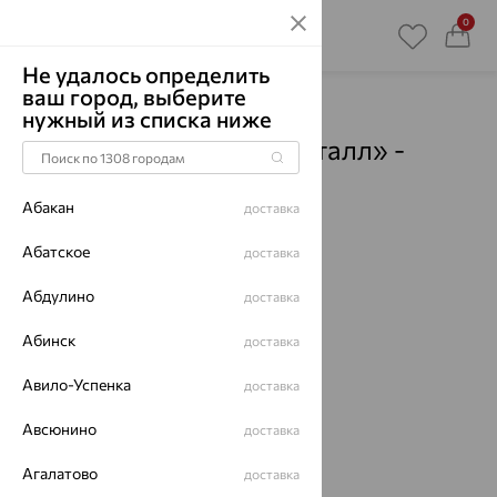
0
Не удалось определить
ваш город, выберите
Главная
Магазины
нужный из списка ниже
Ювелирный дом «Кристалл» -
Ключи
- Пункты выдачи
Абакан
доставка
Смотреть все города
Абатское
доставка
Абдулино
доставка
Абинск
доставка
Авило-Успенка
доставка
Авсюнино
доставка
Агалатово
доставка