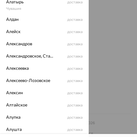
Алатырь
доставка
Акции
Чувашия
Алдан
доставка
Магазины
Покупателям
Алейск
доставка
О нас
Александров
доставка
Магазины и доставка
г. Липецк
Александровское, Ставропольский край
доставка
ул. Зегеля, 27/2
еще 3
Алексеевка
доставка
Другие города
Алексеево-Лозовское
доставка
8 (800) 250-02-30
Заказать звонок
Алексин
доставка
Алтайское
доставка
Алупка
доставка
© ООО «Ювелирный дом «Кристалл»,
2009
– 2026
Архив акций
Архив изделий
Карта сайта
Алушта
доставка
На информационном ресурсе применяются