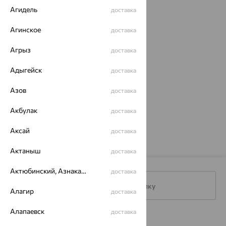
Агидель
доставка
Агинское
доставка
Агрыз
доставка
Адыгейск
доставка
Азов
доставка
ул. Советская, 2Б
(пункт выдачи)
График работы:
Пн-Сб 09:00-19:00
Акбулак
доставка
Аксай
доставка
Актаныш
доставка
Актюбинский, Азнакаевский район
доставка
Подписаться на рассылку
Алагир
доставка
Алапаевск
доставка
Каталог