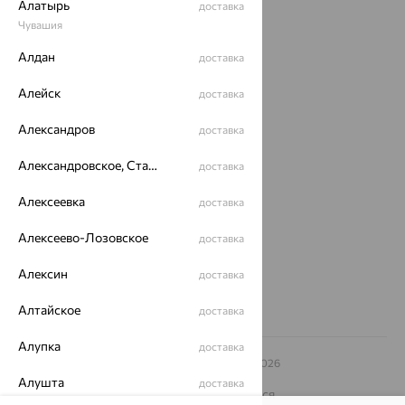
Алатырь
доставка
Акции
Чувашия
Алдан
доставка
Доставка
Покупателям
Алейск
доставка
О нас
Александров
доставка
Магазины и доставка
г. Липецк
Александровское, Ставропольский край
доставка
ул. Зегеля, 27/2
еще 3
Алексеевка
доставка
Другие города
Алексеево-Лозовское
доставка
8 (800) 250-02-30
Заказать звонок
Алексин
доставка
Алтайское
доставка
Алупка
доставка
© ООО «Ювелирный дом «Кристалл»,
2009
– 2026
Архив акций
Архив изделий
Карта сайта
Алушта
доставка
На информационном ресурсе применяются