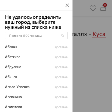
0
Не удалось определить
ваш город, выберите
Главная
Магазины
нужный из списка ниже
Ювелирный дом «Кристалл» -
Куса
- Пункты выдачи
Абакан
доставка
Смотреть все города
Абатское
доставка
Абдулино
доставка
Абинск
доставка
Авило-Успенка
доставка
Авсюнино
доставка
Агалатово
доставка