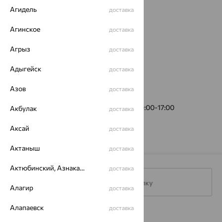
Агидель
доставка
Агинское
доставка
Агрыз
доставка
Адыгейск
доставка
Азов
доставка
ул. Ленина, 13
(пункт выдачи)
График работы:
Пн-Пт 10:00-19:00, Сб 10:00-17:00
Акбулак
доставка
Аксай
доставка
Актаныш
доставка
Актюбинский, Азнакаевский район
доставка
Подписаться на рассылку
Алагир
доставка
Алапаевск
доставка
Каталог