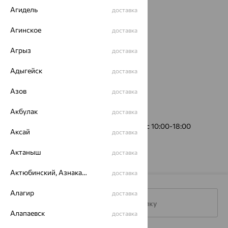
Агидель
доставка
Агинское
доставка
Агрыз
доставка
Адыгейск
доставка
Азов
доставка
Акбулак
пр. Питерский, 5
доставка
(пункт выдачи)
График работы:
Пн-Пт 10:00-21:00, Сб-Вс 10:00-18:00
Аксай
доставка
Актаныш
доставка
Актюбинский, Азнакаевский район
доставка
Алагир
доставка
Подписаться на рассылку
Алапаевск
доставка