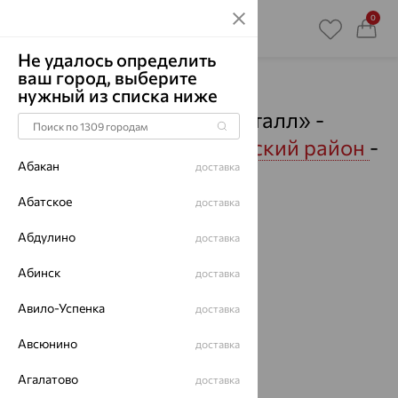
0
Не удалось определить
ваш город, выберите
Главная
Магазины
нужный из списка ниже
Ювелирный дом «Кристалл» -
Новоселье, Ломоносовский район
-
Абакан
доставка
Пункты выдачи
Абатское
Смотреть все города
доставка
Абдулино
доставка
Абинск
доставка
Авило-Успенка
доставка
Авсюнино
доставка
Агалатово
доставка