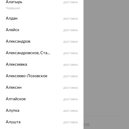
Алатырь
доставка
Каталог
Чувашия
Акции
Алдан
доставка
Доставка
Алейск
доставка
Покупателям
Александров
доставка
О нас
Александровское, Ставропольский край
доставка
Магазины и доставка
г. Липецк
Алексеевка
доставка
ул. Зегеля, 27/2
еще 3
Алексеево-Лозовское
доставка
Другие города
8 (800) 250-02-30
Алексин
доставка
Заказать звонок
Алтайское
доставка
Алупка
доставка
Алушта
доставка
© ООО «Ювелирный дом «Кристалл»,
2009
– 2026