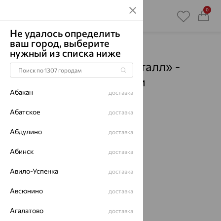
0
Не удалось определить
ваш город, выберите
Главная
Магазины
нужный из списка ниже
Ювелирный дом «Кристалл» -
Нягань
- Пункты выдачи
Абакан
доставка
Смотреть все города
Абатское
доставка
Абдулино
доставка
Абинск
доставка
Авило-Успенка
доставка
Авсюнино
доставка
Агалатово
доставка