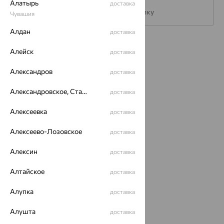
Алатырь
доставка
Подписаться на рассылку
Чувашия
Алдан
доставка
Каталог
Алейск
доставка
Акции
Александров
доставка
Магазины
Александровское, Ставропольский край
доставка
Покупателям
Алексеевка
доставка
О нас
Алексеево-Лозовское
доставка
Магазины и доставка
г. Липецк
ул. Зегеля, 27/2
Алексин
доставка
еще 3
Алтайское
доставка
Другие города
8 (800) 250-02-30
Алупка
доставка
Заказать звонок
Алушта
доставка