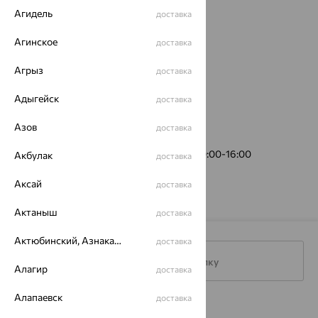
Агидель
доставка
Агинское
доставка
Агрыз
доставка
Адыгейск
доставка
Азов
доставка
пер. Садовый, 3
(пункт выдачи)
График работы:
Пн-Пт 10:00-19:00, Сб 10:00-16:00
Акбулак
доставка
Аксай
доставка
Актаныш
доставка
Актюбинский, Азнакаевский район
доставка
Подписаться на рассылку
Алагир
доставка
Алапаевск
доставка
Каталог