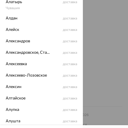
Алатырь
доставка
Акции
Чувашия
Алдан
доставка
Доставка
Покупателям
Алейск
доставка
О нас
Александров
доставка
Магазины и доставка
г. Липецк
Александровское, Ставропольский край
доставка
ул. Зегеля, 27/2
еще 3
Алексеевка
доставка
Другие города
Алексеево-Лозовское
доставка
8 (800) 250-02-30
Заказать звонок
Алексин
доставка
Алтайское
доставка
Алупка
доставка
© ООО «Ювелирный дом «Кристалл»,
2009
– 2026
Архив акций
Архив изделий
Карта сайта
Алушта
доставка
На информационном ресурсе применяются