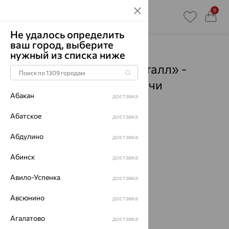
0
Не удалось определить
ваш город, выберите
Главная
Магазины
нужный из списка ниже
Ювелирный дом «Кристалл» -
Озерный
- Пункты выдачи
Абакан
доставка
Смотреть все города
Абатское
доставка
Абдулино
доставка
Абинск
доставка
Авило-Успенка
доставка
Авсюнино
доставка
Агалатово
доставка