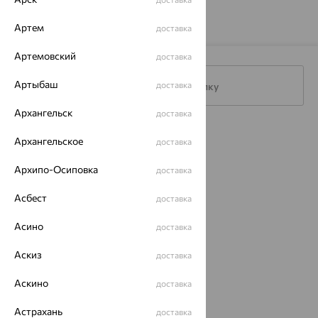
Артем
доставка
Артемовский
доставка
Артыбаш
доставка
Подписаться на рассылку
Архангельск
доставка
Каталог
Архангельское
доставка
Акции
Архипо-Осиповка
доставка
Доставка
Асбест
доставка
Покупателям
Асино
доставка
О нас
Аскиз
доставка
Магазины и доставка
г. Липецк
ул. Зегеля, 27/2
Аскино
доставка
еще 3
Астрахань
доставка