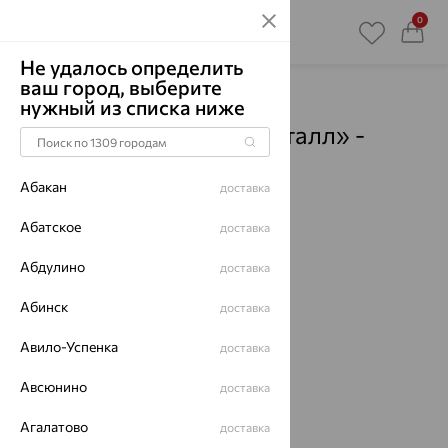
0
Не удалось определить
ваш город, выберите
Главная
Магазины
нужный из списка ниже
Ювелирный дом «Кристалл» -
Тверь
- Пункты выдачи
Абакан
доставка
Смотреть все города
Абатское
доставка
Абдулино
доставка
Абинск
доставка
Авило-Успенка
доставка
Авсюнино
доставка
Агалатово
доставка