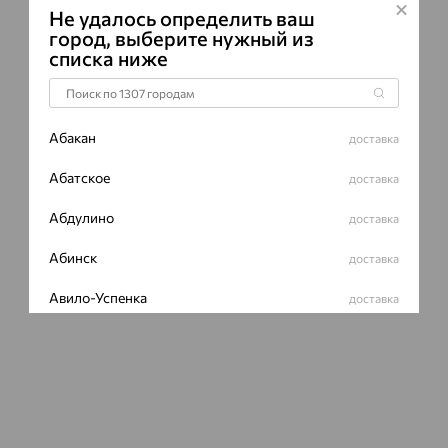
Не удалось определить ваш
город, выберите нужный из
списка ниже
Абакан
доставка
Абатское
доставка
Абдулино
доставка
Абинск
доставка
Авило-Успенка
доставка
Авсюнино
доставка
Агалатово
доставка
Агидель
доставка