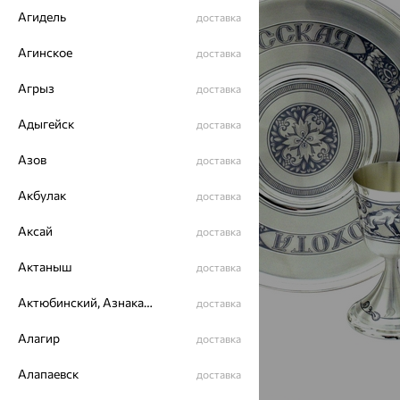
Агидель
доставка
Агинское
доставка
Агрыз
доставка
Адыгейск
доставка
Азов
доставка
Акбулак
доставка
Аксай
доставка
Актаныш
доставка
Актюбинский, Азнакаевский район
доставка
Алагир
доставка
Алапаевск
доставка