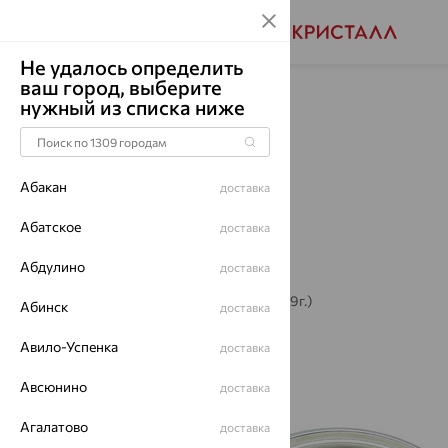
Не удалось определить
ваш город, выберите
Главная
Акции
нужный из списка ниже
Абакан
доставка
Абатское
доставка
Новинки
Абдулино
доставка
Новинки (последнее обновление 14.11.2019г.)
Абинск
доставка
Авило-Успенка
доставка
Авсюнино
доставка
Подвески, драгоценные камни
Агалатово
доставка