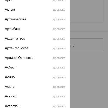
Артем
доставка
Артемовский
доставка
Артыбаш
доставка
Архангельск
доставка
Подписаться на рассылку
Архангельское
доставка
Архипо-Осиповка
доставка
Каталог
Асбест
доставка
Акции
Асино
доставка
Доставка
Аскиз
доставка
Покупателям
Аскино
доставка
О нас
Астрахань
доставка
Магазины и доставка
г. Липецк