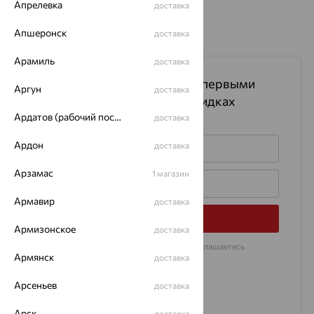
Апрелевка
доставка
Апшеронск
доставка
Арамиль
доставка
Подпишитесь на рассылку
и первыми
Аргун
доставка
узнавайте информацию о скидках
на изделия
Ардатов (рабочий поселок)
доставка
Ардон
доставка
Арзамас
1 магазин
Армавир
доставка
Подписаться
Армизонское
доставка
Нажимая на кнопку «Подписаться», Вы соглашаетесь
Армянск
с
договором оферты
доставка
Арсеньев
доставка
Арск
доставка