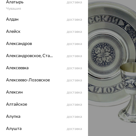
Алатырь
доставка
Чувашия
Алдан
доставка
Алейск
доставка
Александров
доставка
Александровское, Ставропольский край
доставка
Алексеевка
доставка
Алексеево-Лозовское
доставка
Алексин
доставка
Алтайское
доставка
Алупка
доставка
Алушта
доставка