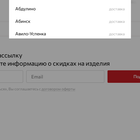
Абдулино
доставка
Абинск
доставка
Авило-Успенка
доставка
Авсюнино
доставка
ассылку
Агалатово
доставка
те информацию о скидках на изделия
Агидель
доставка
По
Агинское
доставка
ся», Вы соглашаетесь с
договором оферты
Агрыз
доставка
Адыгейск
доставка
Азов
доставка
Акбулак
доставка