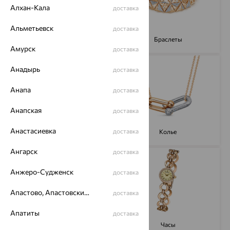
Алхан-Кала
доставка
Альметьевск
доставка
Подвески
Браслеты
Амурск
доставка
Анадырь
доставка
Анапа
доставка
Анапская
доставка
Анастасиевка
доставка
Броши
Колье
Ангарск
доставка
Анжеро-Судженск
доставка
Апастово, Апастовский район
доставка
Апатиты
доставка
Для мужчин
Часы