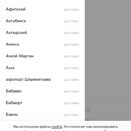
Акции
Афипский
доставка
Магазины
Ахтубинск
доставка
Покупателям
Ахтырский
доставка
О нас
Магазины и доставка
г. Липецк
Ачинск
доставка
ул. Зегеля, 27/2
Ачхой-Мартан
еще 3
доставка
Другие города
Аша
доставка
8 (800) 250-02-30
Заказать звонок
аэропорт Шереметьево
доставка
Бабаево
доставка
Бабаюрт
доставка
© ООО «Ювелирный дом «Кристалл»,
2009
– 2026
Бавлы
доставка
Архив акций
Архив изделий
Карта сайта
На информационном ресурсе применяются
рекомендательные технологии
Бавтугай
доставка
Мы используем файлы
cookie
. Это помогает нам анализировать