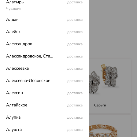
Алатырь
доставка
Чувашия
Акция действует до 7 мая.
Алдан
доставка
Полные условия
Алейск
доставка
Александров
доставка
Александровское, Ставропольский край
доставка
Алексеевка
доставка
Алексеево-Лозовское
доставка
Алексин
доставка
Алтайское
Кольца
Серьги
доставка
Алупка
доставка
Алушта
доставка