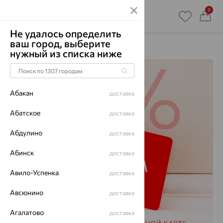
0
Не удалось определить
ваш город, выберите
Главная
Акции
нужный из списка ниже
Абакан
доставка
Абатское
доставка
Абдулино
доставка
Абинск
доставка
Авило-Успенка
доставка
Авсюнино
доставка
Агалатово
доставка