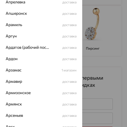
Апрелевка
доставка
Апшеронск
доставка
Арамиль
доставка
Аргун
доставка
Ардатов (рабочий поселок)
доставка
Обручальные кольца
Пирсинг
Ардон
доставка
Арзамас
1 магазин
Подпишитесь на рассылку
и первыми
Армавир
доставка
узнавайте информацию о скидках
на изделия
Армизонское
доставка
Армянск
доставка
Арсеньев
доставка
Арск
доставка