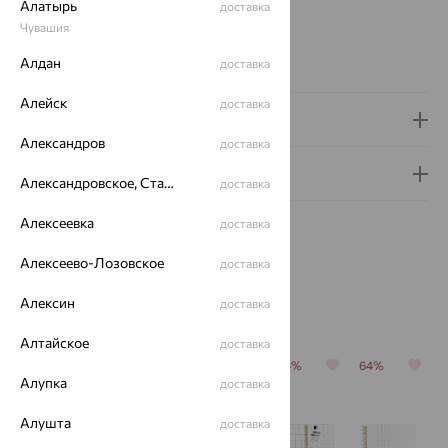
Алатырь
доставка
Страна происхождения:
РОССИЯ
Чувашия
Ширина ушка:
8 мм
Алдан
Вес металла:
9.42 — 10.42
доставка
Алейск
доставка
Доставка и оплата
Александров
доставка
Гарантия и возврат
Александровское, Ставропольский край
доставка
Алексеевка
доставка
Алексеево-Лозовское
доставка
Алексин
доставка
Похожие изделия
Алтайское
доставка
64%
64%
64%
64%
64%
Алупка
доставка
Алушта
доставка