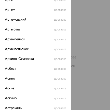
Магазины и доставка
г. Липецк
ул. Зегеля, 27/2
Артем
доставка
еще 3
Артемовский
доставка
Другие города
8 (800) 250-02-30
Артыбаш
доставка
Заказать звонок
Архангельск
доставка
Архангельское
доставка
© ООО «Ювелирный дом «Кристалл»,
2009
– 2026
Архипо-Осиповка
доставка
Архив акций
Архив изделий
Карта сайта
На информационном ресурсе применяются
Асбест
доставка
рекомендательные технологии
ОГРН 1044800168379
Асино
доставка
Политика конфеденциальности
Аскиз
Разработка сайта —
CUBA
доставка
Аскино
доставка
Астрахань
доставка