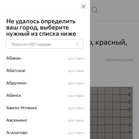
Не удалось определить
ваш город, выберите
Главная
Каталог
Аксессуары для часов
нужный из списка ниже
Браслет д/часов, золото, красный,
3161064
Абакан
доставка
Артикул:
3161064
Написать отзыв
Абатское
доставка
Абдулино
доставка
70%
Абинск
доставка
Авило-Успенка
доставка
Авсюнино
доставка
Агалатово
доставка