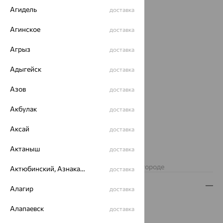
Агидель
доставка
Агинское
доставка
Агрыз
доставка
Адыгейск
доставка
Азов
доставка
Акбулак
доставка
Аксай
доставка
5 002
₽
13 895
Актаныш
₽
доставка
Изделие недоступно для заказа в вашем городе
Актюбинский, Азнакаевский район
доставка
Описание
Алагир
доставка
Вид изделия:
коллекционные
Алапаевск
доставка
Вес:
3.44 — 3.69