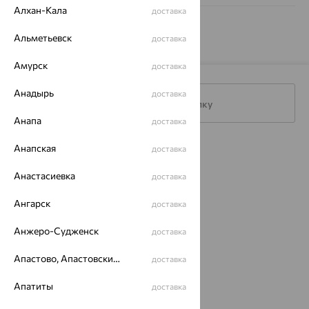
Алхан-Кала
доставка
Альметьевск
доставка
Амурск
доставка
Анадырь
доставка
Подписаться на рассылку
Анапа
доставка
Анапская
доставка
Каталог
Анастасиевка
доставка
Акции
Ангарск
Магазины
доставка
Покупателям
Анжеро-Судженск
доставка
О нас
Апастово, Апастовский район
доставка
Магазины и доставка
г. Липецк
Апатиты
доставка
ул. Зегеля, 27/2
еще 3