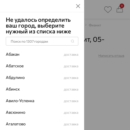
0
Не удалось определить
ваш город, выберите
Главная
Каталог
Браслеты декоративные
Фианит
нужный из списка ниже
Браслет, серебро, фианит, 05-
5722/00БТ-00
Абакан
доставка
Артикул:
05-5722/00БТ-00
Написать отзыв
Абатское
доставка
Абдулино
доставка
64%
Абинск
доставка
Авило-Успенка
доставка
Авсюнино
доставка
Агалатово
доставка