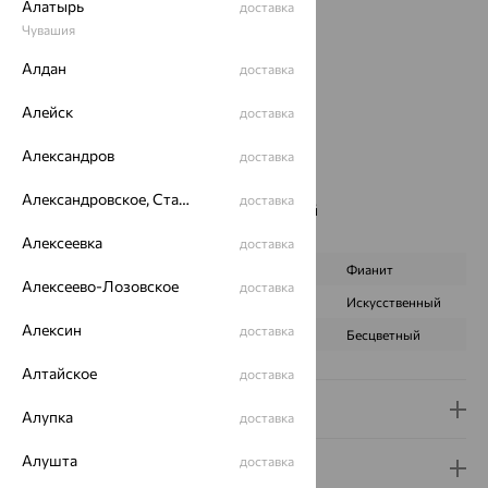
Алатырь
доставка
Металл:
Серебро
Чувашия
Проба:
925
Страна происхождения:
РОССИЯ
Алдан
доставка
Вставка:
Фианит
Коллекции:
Бриллианиты
Алейск
доставка
Цвет вставки:
Александров
доставка
Вес металла:
2.794 — 3.044
Новинка:
Да
Александровское, Ставропольский край
доставка
Наименование цвета вставки:
Бесцветный
Характеристика вставки:
Алексеевка
доставка
ВИД КАМНЯ
Бриллианит
Фианит
Алексеево-Лозовское
доставка
ПРОИСХОЖДЕНИЕ
Искусственный
Искусственный
Алексин
доставка
ЦВЕТ
Бесцветный
Бесцветный
Алтайское
доставка
Доставка и оплата
Алупка
доставка
Алушта
доставка
Гарантия и возврат