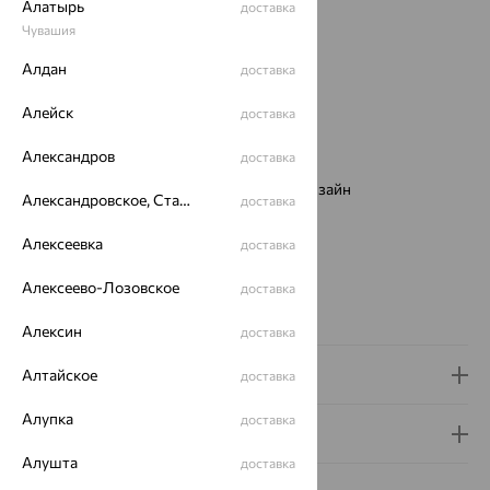
Алатырь
доставка
Вид изделия:
декоративные
Чувашия
Вес:
5.26 — 5.36
Металл:
Серебро
Алдан
доставка
Проба:
925
Алейск
Страна происхождения:
РОССИЯ
доставка
Вставка:
Фианит
Александров
доставка
Вид покрытия:
родирование
Дизайн браслетов, колье:
Европейский дизайн
Александровское, Ставропольский край
доставка
Бренд:
SOKOLOV
Цвет вставки:
Алексеевка
доставка
Вес металла:
4.662 — 4.762
Алексеево-Лозовское
Новинка:
Да, Нет
доставка
Наименование цвета вставки:
Розовый
Алексин
доставка
Доставка и оплата
Алтайское
доставка
Алупка
доставка
Гарантия и возврат
Алушта
доставка