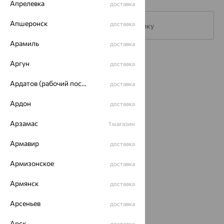
Апрелевка
доставка
Апшеронск
доставка
Подписаться на рассылку
Арамиль
доставка
Каталог
Аргун
доставка
Акции
Ардатов (рабочий поселок)
доставка
Магазины
Ардон
доставка
Покупателям
Арзамас
1 магазин
О нас
Армавир
доставка
Магазины и доставка
г. Липецк
Армизонское
ул. Зегеля, 27/2
доставка
еще 3
Армянск
доставка
Другие города
8 (800) 250-02-30
Арсеньев
доставка
Заказать звонок
Арск
доставка