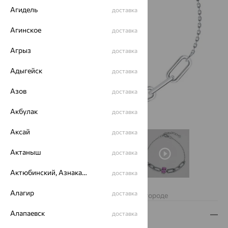
Агидель
доставка
Агинское
доставка
Агрыз
доставка
Адыгейск
доставка
Азов
доставка
Акбулак
доставка
Аксай
доставка
Актаныш
доставка
Актюбинский, Азнакаевский район
доставка
Нет в наличии
Алагир
доставка
Изделие недоступно для заказа в вашем городе
Алапаевск
доставка
Описание