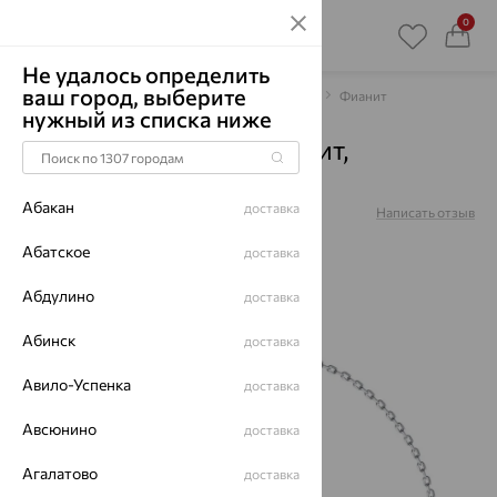
0
Не удалось определить
ваш город, выберите
Главная
Каталог
Браслеты декоративные
Фианит
нужный из списка ниже
Браслет, серебро, фианит,
94051288
Абакан
доставка
Артикул:
94051288
Написать отзыв
Абатское
доставка
Абдулино
доставка
65%
Абинск
доставка
Авило-Успенка
доставка
Авсюнино
доставка
Агалатово
доставка