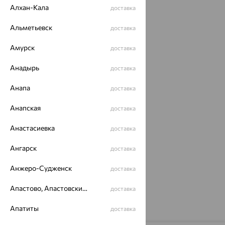
Алхан-Кала
доставка
Альметьевск
доставка
Похожие изделия
Амурск
доставка
Анадырь
доставка
64%
Анапа
доставка
Анапская
доставка
Анастасиевка
доставка
Ангарск
доставка
Браслет, серебро,
Анжеро-Судженск
доставка
фианит, SOKOLOV
1 802
₽
5 005
Апастово, Апастовский район
от
₽
доставка
Апатиты
доставка