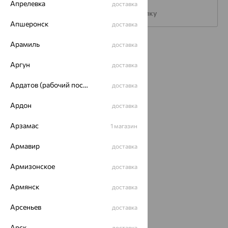
Апрелевка
доставка
Подписаться на рассылку
Апшеронск
доставка
Арамиль
доставка
Каталог
Аргун
доставка
Акции
Ардатов (рабочий поселок)
доставка
Магазины
Ардон
Покупателям
доставка
О нас
Арзамас
1 магазин
Магазины и доставка
г. Липецк
Армавир
доставка
ул. Зегеля, 27/2
еще 3
Армизонское
доставка
Другие города
Армянск
доставка
8 (800) 250-02-30
Заказать звонок
Арсеньев
доставка
Арск
доставка