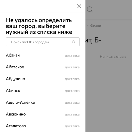
Не удалось определить
ваш город, выберите
Главная
Каталог
Браслеты декоративные
Фианит
нужный из списка ниже
Браслет, серебро, фианит, Б-
Юкг-80-2-с-18
Абакан
доставка
Артикул:
Б-Юкг-80-2-с-18
Написать отзыв
Абатское
доставка
Абдулино
доставка
64%
Абинск
доставка
Авило-Успенка
доставка
Авсюнино
доставка
Агалатово
доставка