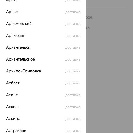
Артем
доставка
© ООО «Ювелирный дом «Кристалл»,
2009
– 2026
Архив акций
Архив изделий
Карта сайта
Артемовский
доставка
На информационном ресурсе применяются
рекомендательные технологии
Артыбаш
доставка
ОГРН 1044800168379
Политика конфеденциальности
Архангельск
доставка
Разработка сайта —
CUBA
Архангельское
доставка
Архипо-Осиповка
доставка
Асбест
доставка
Асино
доставка
Аскиз
доставка
Аскино
доставка
Астрахань
доставка