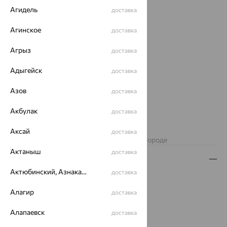
Агидель
доставка
Агинское
доставка
Агрыз
доставка
Адыгейск
доставка
Азов
доставка
Акбулак
доставка
Нет в наличии
Аксай
доставка
Изделие недоступно для заказа в вашем городе
Актаныш
доставка
Описание
Актюбинский, Азнакаевский район
доставка
Вид изделия:
коллекционные
Вес:
3.3 — 3.37
Алагир
доставка
Металл:
Серебро
Алапаевск
Проба:
925
доставка
Страна происхождения:
РОССИЯ