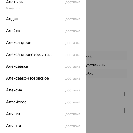
Алатырь
доставка
Вставка:
Фианит
Чувашия
Коллекции:
Monella
Алдан
Цвет вставки:
доставка
Вес металла:
0.592
Алейск
доставка
Новинка:
Да
Наименование цвета вставки:
Голубой
Александров
доставка
Характеристика вставки:
Александровское, Ставропольский край
доставка
ВИД КАМНЯ
Кристалл
ПРОИСХОЖДЕНИЕ
Искусственный
Алексеевка
доставка
ЦВЕТ
Голубой
Алексеево-Лозовское
доставка
Алексин
доставка
Доставка и оплата
Алтайское
доставка
Гарантия и возврат
Алупка
доставка
Алушта
доставка