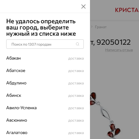
Не удалось определить
ваш город, выберите
Главная
Каталог
Браслеты декоративные
Гранат
нужный из списка ниже
Браслет, серебро, гранат, 92050122
Артикул:
92050122
Написать отзыв
Абакан
доставка
Абатское
доставка
Абдулино
64%
доставка
Абинск
доставка
Авило-Успенка
доставка
Авсюнино
доставка
Агалатово
доставка