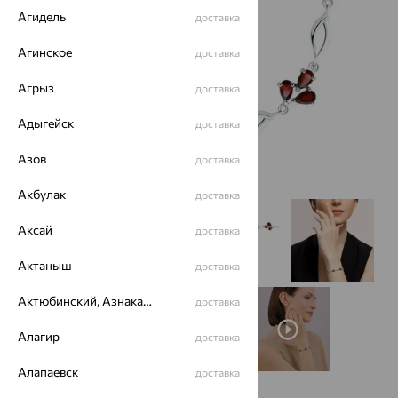
Агидель
доставка
Агинское
доставка
Агрыз
доставка
Адыгейск
доставка
Азов
доставка
Акбулак
доставка
Аксай
доставка
Актаныш
доставка
Актюбинский, Азнакаевский район
доставка
Алагир
доставка
Алапаевск
доставка