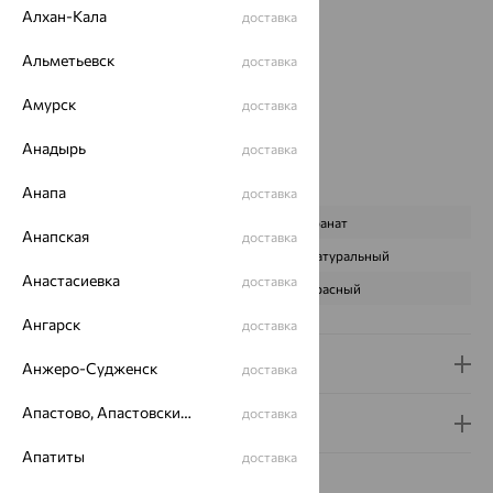
Страна происхождения:
РОССИЯ
Алхан-Кала
доставка
Вставка:
Гранат
Альметьевск
Вид покрытия:
родирование
доставка
Бренд:
SOKOLOV
Амурск
доставка
Цвет вставки:
Вес металла:
4.739 — 4.809
Анадырь
доставка
Наименование цвета вставки:
Красный
Характеристика вставки:
Анапа
доставка
ВИД КАМНЯ
Гранат
Анапская
доставка
ПРОИСХОЖДЕНИЕ
Натуральный
Анастасиевка
доставка
ЦВЕТ
Красный
Ангарск
доставка
Доставка и оплата
Анжеро-Судженск
доставка
Апастово, Апастовский район
доставка
Гарантия и возврат
Апатиты
доставка