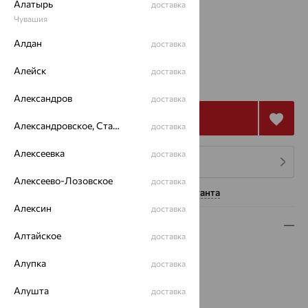
Алатырь
Размеры:
доставка
Чувашия
18
Алдан
доставка
от 5 899
Алейск
доставка
₽
16 385
₽
Александров
доставка
Купить
Александровское, Ставропольский край
доставка
Алексеевка
доставка
4 платежа по 1 475
₽
Алексеево-Лозовское
доставка
Нужна помощь консультанта
Алексин
доставка
Описание
Алтайское
доставка
Вид изделия:
декоративные
Алупка
доставка
Вес:
5.65 — 5.72
Металл:
Серебро
Алушта
доставка
Проба:
925