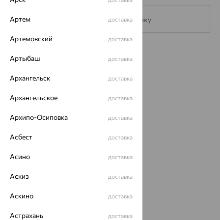
Артем
Подписаться на рассылку
доставка
Артемовский
доставка
Каталог
Артыбаш
доставка
Акции
Архангельск
доставка
Магазины
Архангельское
доставка
Покупателям
Архипо-Осиповка
доставка
О нас
Асбест
доставка
Магазины и доставка
г. Липецк
ул. Зегеля, 27/2
Асино
доставка
еще 3
Аскиз
доставка
Другие города
8 (800) 250-02-30
Аскино
доставка
Заказать звонок
Астрахань
доставка