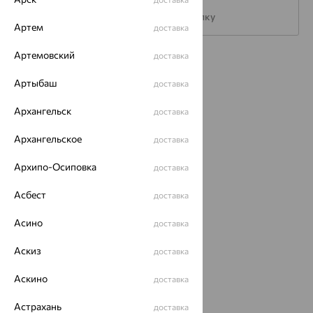
Подписаться на рассылку
Артем
доставка
Артемовский
доставка
Каталог
Артыбаш
доставка
Акции
Архангельск
доставка
Магазины
Архангельское
доставка
Покупателям
Архипо-Осиповка
доставка
О нас
Магазины и доставка
г. Липецк
Асбест
доставка
ул. Зегеля, 27/2
Асино
еще 3
доставка
Другие города
Аскиз
доставка
8 (800) 250-02-30
Заказать звонок
Аскино
доставка
Астрахань
доставка