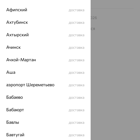
Афипский
доставка
© ООО «Ювелирный дом «Кристалл»,
2009
– 2026
Ахтубинск
доставка
Архив акций
Архив изделий
Карта сайта
На информационном ресурсе применяются
рекомендательные технологии
Ахтырский
доставка
ОГРН 1044800168379
Ачинск
Политика конфеденциальности
доставка
Разработка сайта —
CUBA
Ачхой-Мартан
доставка
Аша
доставка
аэропорт Шереметьево
доставка
Бабаево
доставка
Бабаюрт
доставка
Бавлы
доставка
Бавтугай
доставка