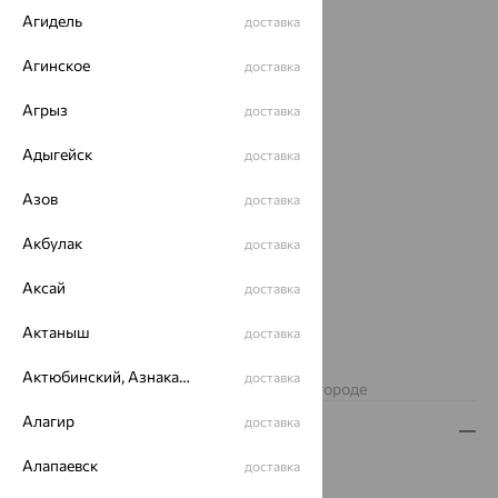
Агидель
доставка
Агинское
доставка
Агрыз
доставка
Адыгейск
доставка
Азов
доставка
Акбулак
доставка
Аксай
доставка
от 3 328
Актаныш
доставка
₽
9 244
₽
Актюбинский, Азнакаевский район
доставка
Изделие недоступно для заказа в вашем городе
Алагир
доставка
Описание
Алапаевск
доставка
Вид изделия:
коллекционные