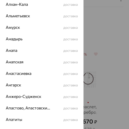
Алхан-Кала
доставка
Альметьевск
доставка
Амурск
доставка
Похожие изделия
Анадырь
доставка
Анапа
доставка
64%
64%
64%
64%
Анапская
доставка
Анастасиевка
доставка
Ангарск
доставка
Анжеро-Судженск
доставка
Браслет,
Браслет,
Браслет,
Браслет,
Апастово, Апастовский район
доставка
серебро,
серебро,
серебро,
серебро,
гранат
гранат
гранат
гранат
Апатиты
доставка
3 470
1 429
1 073
1 670
₽
₽
₽
₽
от
от
от
9 640
3 970
2 981
4 638
₽
₽
₽
₽