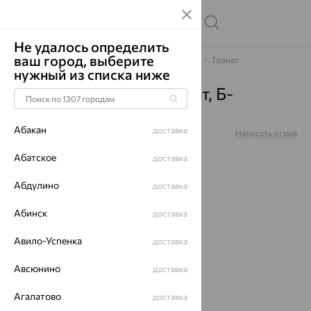
Не удалось определить
ваш город, выберите
Главная
Каталог
Браслеты декоративные
Гранат
нужный из списка ниже
Браслет, серебро, гранат, Б-
Гр-1200-2-с-18
Абакан
доставка
Артикул:
Б-Гр-1200-2-с-18
Написать отзыв
Абатское
доставка
Абдулино
доставка
Абинск
доставка
64%
Авило-Успенка
доставка
Авсюнино
доставка
Агалатово
доставка