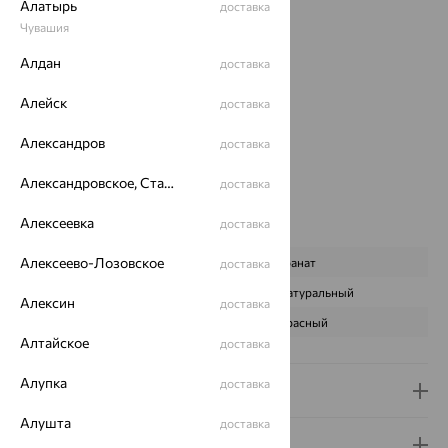
Вес:
12.26 — 12.4
Алатырь
доставка
Металл:
Серебро
Чувашия
Проба:
925
Алдан
доставка
Страна происхождения:
РОССИЯ
Вставка:
Гранат
Алейск
доставка
Коллекции:
Monella
Цвет вставки:
Александров
доставка
Вес металла:
0.54
Александровское, Ставропольский край
Новинка:
Да
доставка
Наименование цвета вставки:
Красный
Алексеевка
доставка
Характеристика вставки:
Алексеево-Лозовское
ВИД КАМНЯ
Гранат
доставка
ПРОИСХОЖДЕНИЕ
Натуральный
Алексин
доставка
ЦВЕТ
Красный
Алтайское
доставка
Алупка
доставка
Доставка и оплата
Алушта
доставка
Гарантия и возврат