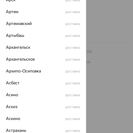
Другие города
Артем
доставка
8 (800) 250-02-30
Заказать звонок
Артемовский
доставка
Артыбаш
доставка
Архангельск
доставка
© ООО «Ювелирный дом «Кристалл»,
2009
– 2026
Архив акций
Архив изделий
Карта сайта
Архангельское
доставка
На информационном ресурсе применяются
рекомендательные технологии
Архипо-Осиповка
доставка
ОГРН 1044800168379
Политика конфеденциальности
Асбест
доставка
Разработка сайта —
CUBA
Асино
доставка
Аскиз
доставка
Аскино
доставка
Астрахань
доставка