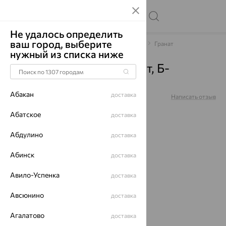
Не удалось определить
ваш город, выберите
Главная
Каталог
Браслеты декоративные
Гранат
нужный из списка ниже
Браслет, серебро, гранат, Б-
Гр9000-с-18
Абакан
доставка
Артикул:
Б-Гр9000-с-18
Написать отзыв
Абатское
доставка
Абдулино
доставка
Абинск
доставка
64%
Авило-Успенка
доставка
Авсюнино
доставка
Агалатово
доставка