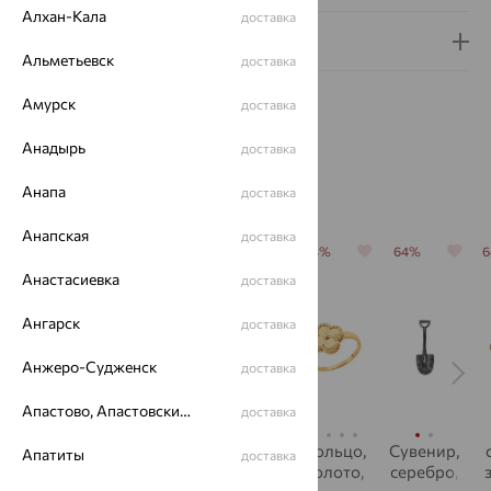
Алхан-Кала
доставка
Гарантия и возврат
Альметьевск
доставка
Амурск
доставка
Анадырь
доставка
С этим часто покупают
Анапа
доставка
Анапская
доставка
64%
64%
64%
64%
64%
Анастасиевка
доставка
Ангарск
доставка
Анжеро-Судженск
доставка
Апастово, Апастовский район
доставка
серьги,
Бусы,
Кольцо,
Кольцо,
Сувенир,
Апатиты
доставка
золото,
серебро,
золото,
золото,
серебро,