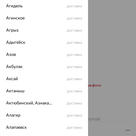
Агидель
доставка
Агинское
доставка
Агрыз
доставка
Адыгейск
доставка
Азов
доставка
Акбулак
доставка
Аксай
доставка
Запросить дополнительные фото
Актаныш
доставка
от 22 317
Актюбинский, Азнакаевский район
доставка
₽
61 992
₽
Алагир
доставка
Изделие недоступно для заказа в вашем городе
Алапаевск
доставка
Описание