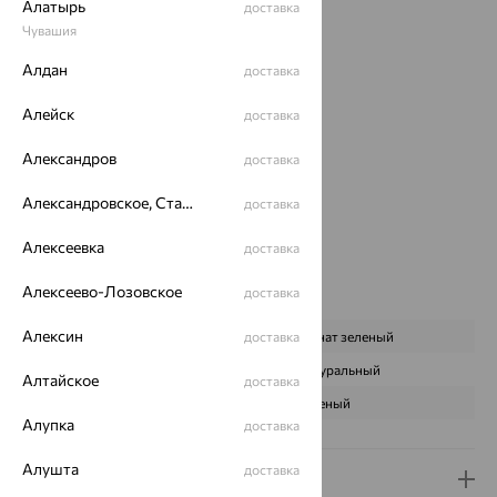
Алатырь
доставка
Вид изделия:
коллекционные
Чувашия
Вес:
3.81 — 4.25
Алдан
Металл:
Серебро
доставка
Проба:
925
Алейск
доставка
Страна происхождения:
РОССИЯ
Вставка:
Гранат
Александров
доставка
Коллекции:
Monella
Цвет вставки:
Александровское, Ставропольский край
доставка
Вес металла:
0.524
Алексеевка
доставка
Новинка:
Да
Наименование цвета вставки:
Зеленый
Алексеево-Лозовское
доставка
Характеристика вставки:
Алексин
ВИД КАМНЯ
доставка
Гранат зеленый
ПРОИСХОЖДЕНИЕ
Натуральный
Алтайское
доставка
ЦВЕТ
Зеленый
Алупка
доставка
Алушта
доставка
Доставка и оплата