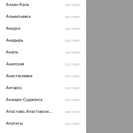
Алхан-Кала
доставка
Альметьевск
доставка
Амурск
доставка
Идеальный комплект
Анадырь
доставка
64%
Анапа
доставка
Анапская
доставка
Анастасиевка
доставка
Ангарск
доставка
Анжеро-Судженск
доставка
Серьги, серебро,
гранат
Апастово, Апастовский район
доставка
14 202
₽
39 450
от
₽
Апатиты
доставка