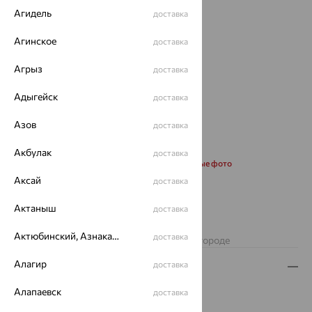
Агидель
доставка
Агинское
доставка
Агрыз
доставка
Адыгейск
доставка
Азов
доставка
Акбулак
доставка
Запросить дополнительные фото
Аксай
доставка
от 22 842
Актаныш
₽
доставка
63 450
₽
Актюбинский, Азнакаевский район
доставка
Изделие недоступно для заказа в вашем городе
Алагир
доставка
Описание
Алапаевск
Вид изделия:
коллекционные
доставка
Вес:
10.995