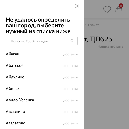
0
Не удалось определить
ваш город, выберите
Главная
Каталог
Браслеты декоративные
Гранат
нужный из списка ниже
Браслет, серебро, гранат, TJB625
Артикул:
TJB625
Написать отзыв
Абакан
доставка
Абатское
доставка
Абдулино
64%
доставка
Абинск
доставка
Авило-Успенка
доставка
Авсюнино
доставка
Агалатово
доставка