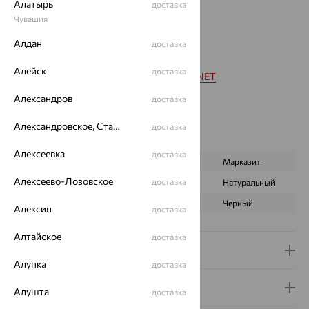
Алатырь
доставка
Металл:
Серебро
Чувашия
Проба:
925
Алдан
Страна происхождения:
ТАИЛАНД
доставка
Вставка:
Гранат
Алейск
доставка
Коллекции:
ALEXANDRE VASSILIEV GARNET
Цвет вставки:
Александров
доставка
Вес металла:
10.51
Наименование цвета вставки:
Микс
Александровское, Ставропольский край
доставка
Характеристика вставки:
Алексеевка
доставка
ВИД КАМНЯ
Гранат
Марказит
Алексеево-Лозовское
доставка
ПРОИСХОЖДЕНИЕ
Натуральный
Натуральный
ЦВЕТ
Красный
Черный
Алексин
доставка
Алтайское
доставка
Доставка и оплата
Алупка
доставка
Гарантия и возврат
Алушта
доставка