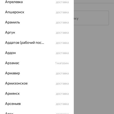
Апрелевка
доставка
Апшеронск
доставка
Подписаться на рассылку
Арамиль
доставка
Аргун
доставка
Каталог
Ардатов (рабочий поселок)
доставка
Акции
Ардон
доставка
Доставка
Арзамас
1 магазин
Покупателям
Армавир
доставка
О нас
Магазины и доставка
г. Липецк
Армизонское
доставка
ул. Зегеля, 27/2
Армянск
еще 3
доставка
Другие города
Арсеньев
доставка
8 (800) 250-02-30
Заказать звонок
Арск
доставка