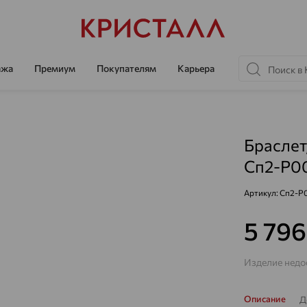
ажа
Премиум
Покупателям
Карьера
Браслет
Сп2-Р0
Артикул:
Сп2-Р
5 79
Изделие недос
Описание
Д