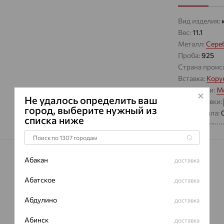
Вид изделия:
Вес:
11.1
Металл:
Сере
Проба:
925
Страна проис
Вставка:
Кору
Коллекции:
Mo
Не удалось определить ваш
Цвет вставки:
город, выберите нужный из
Вес металла:
списка ниже
Наименование
Характеристик
ВИД КАМН
Абакан
доставка
ПРОИСХОЖ
Абатское
доставка
ЦВЕТ
Абдулино
доставка
Абинск
доставка