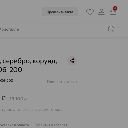
0
Проверить заказ
, серебро, корунд,
06-200
006-200
Написать отзыв
6
₽
16 100
₽
тупно для заказа в вашем городе
оставка и оплата
Гарантия и возврат