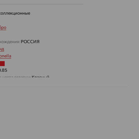
коллекционные
бро
хождения:
РОССИЯ
нд
nella
0.85
 цвета вставки:
Красный
а вставки:
Я
Корунд рубиновый
ДЕНИЕ
Натуральный
Красный