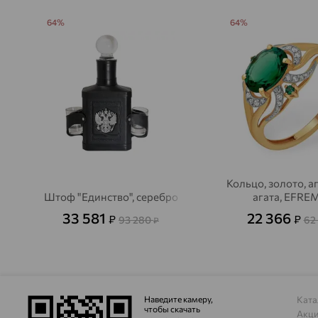
64%
64%
Кольцо, золото, а
Штоф "Единство", серебро
агата, EFRE
33 581
22 366
₽
₽
93 280
62
₽
Наведите камеру,
Ката
чтобы скачать
Акц