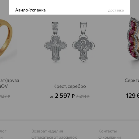
Авило-Успенка
64%
64%
доставка
Авсюнино
доставка
Агалатово
доставка
Агидель
доставка
Агинское
доставка
Агрыз
доставка
гат/друза
Серьги
Адыгейск
доставка
MOV
Крест, серебро
2 597
129
₽
 127
7 214
Азов
₽
от
₽
доставка
Акбулак
доставка
Аксай
доставка
лог
Возврат изделия
Контакты
Актаныш
доставка
ии
Отписаться от рассылок
О компании