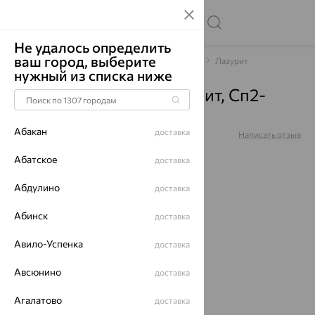
Не удалось определить
ваш город, выберите
Главная
Каталог
Браслеты декоративные
Лазурит
нужный из списка ниже
Браслет, серебро, лазурит, Сп2-
003-45
Абакан
доставка
Артикул:
Сп2-003-45
Написать отзыв
Абатское
доставка
Абдулино
доставка
64%
Абинск
доставка
Авило-Успенка
доставка
Авсюнино
доставка
Агалатово
доставка