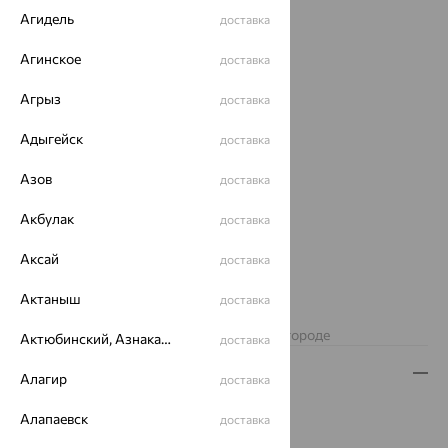
Агидель
доставка
Агинское
доставка
Агрыз
доставка
Адыгейск
доставка
Азов
доставка
Акбулак
доставка
Аксай
доставка
1 688
₽
4 688
Актаныш
₽
доставка
Изделие недоступно для заказа в вашем городе
Актюбинский, Азнакаевский район
доставка
Описание
Алагир
доставка
Вид изделия:
коллекционные
Алапаевск
доставка
Вес:
3.13