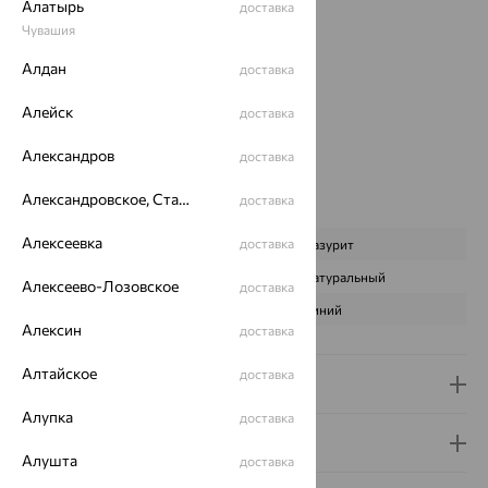
Алатырь
доставка
Металл:
Серебро
Чувашия
Проба:
925
Страна происхождения:
РОССИЯ
Алдан
доставка
Вставка:
Лазурит
Коллекции:
Monella
Алейск
доставка
Цвет вставки:
Александров
доставка
Вес металла:
0.57
Наименование цвета вставки:
Синий
Александровское, Ставропольский край
доставка
Характеристика вставки:
Алексеевка
доставка
ВИД КАМНЯ
Лазурит
ПРОИСХОЖДЕНИЕ
Натуральный
Алексеево-Лозовское
доставка
ЦВЕТ
Синий
Алексин
доставка
Алтайское
доставка
Доставка и оплата
Алупка
доставка
Гарантия и возврат
Алушта
доставка