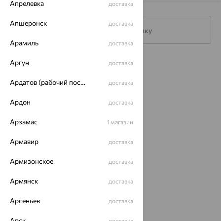
Апрелевка
доставка
Апшеронск
доставка
Подписаться на рассылку
Арамиль
доставка
Аргун
доставка
Каталог
Ардатов (рабочий поселок)
Акции
доставка
Ардон
Магазины
доставка
Покупателям
Арзамас
1 магазин
О нас
Армавир
доставка
Магазины и доставка
г. Липецк
Армизонское
доставка
ул. Зегеля, 27/2
еще 3
Армянск
доставка
Другие города
Арсеньев
доставка
8 (800) 250-02-30
Заказать звонок
Арск
доставка