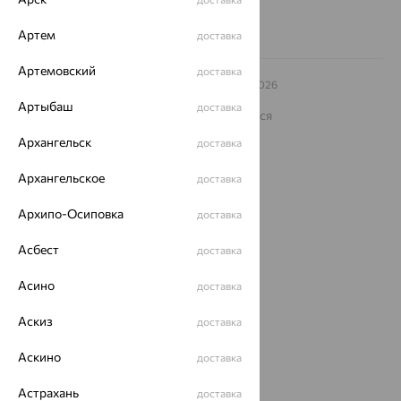
Артем
доставка
Артемовский
доставка
© ООО «Ювелирный дом «Кристалл»,
2009
– 2026
Архив акций
Архив изделий
Карта сайта
Артыбаш
доставка
На информационном ресурсе применяются
рекомендательные технологии
Архангельск
доставка
ОГРН 1044800168379
Политика конфеденциальности
Архангельское
доставка
Разработка сайта —
CUBA
Архипо-Осиповка
доставка
Асбест
доставка
Асино
доставка
Аскиз
доставка
Аскино
доставка
Астрахань
доставка