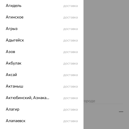
Агидель
доставка
Агинское
доставка
Агрыз
доставка
Адыгейск
доставка
Азов
доставка
Акбулак
доставка
Аксай
доставка
2 025
Актаныш
доставка
₽
5 625
₽
Актюбинский, Азнакаевский район
доставка
Изделие недоступно для заказа в вашем городе
Алагир
доставка
Описание
Алапаевск
доставка
Вид изделия:
коллекционные