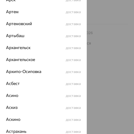
Артем
доставка
Артемовский
доставка
© ООО «Ювелирный дом «Кристалл»,
2009
– 2026
Артыбаш
доставка
Архив акций
Архив изделий
Карта сайта
На информационном ресурсе применяются
рекомендательные технологии
Архангельск
доставка
ОГРН 1044800168379
Архангельское
доставка
Политика конфеденциальности
Разработка сайта —
CUBA
Архипо-Осиповка
доставка
Асбест
доставка
Асино
доставка
Аскиз
доставка
Аскино
доставка
Астрахань
доставка