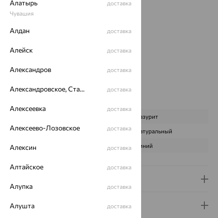
Вес:
4.43
Алатырь
доставка
Металл:
Серебро
Чувашия
Проба:
925
Алдан
доставка
Страна происхождения:
РОССИЯ
Вставка:
Лазурит
Алейск
доставка
Коллекции:
Monella
Цвет вставки:
Александров
доставка
Вес металла:
0.57
Александровское, Ставропольский край
Наименование цвета вставки:
Синий
доставка
Характеристика вставки:
Алексеевка
доставка
ВИД КАМНЯ
Лазурит
Алексеево-Лозовское
доставка
ПРОИСХОЖДЕНИЕ
Натуральный
ЦВЕТ
Синий
Алексин
доставка
Алтайское
доставка
Доставка и оплата
Алупка
доставка
Гарантия и возврат
Алушта
доставка