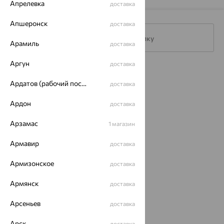
Апрелевка
доставка
Апшеронск
доставка
Подписаться на рассылку
Арамиль
доставка
Аргун
доставка
Каталог
Ардатов (рабочий поселок)
доставка
Акции
Ардон
доставка
Магазины
Арзамас
1 магазин
Покупателям
Армавир
доставка
О нас
Армизонское
доставка
Магазины и доставка
г. Липецк
ул. Зегеля, 27/2
Армянск
доставка
еще 3
Другие города
Арсеньев
доставка
8 (800) 250-02-30
Заказать звонок
Арск
доставка