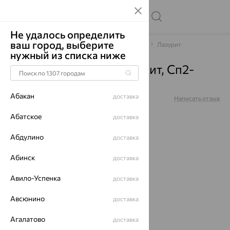
Не удалось определить
ваш город, выберите
Главная
Каталог
Браслеты декоративные
Лазурит
нужный из списка ниже
Браслет, серебро, лазурит, Сп2-
004-60
Абакан
доставка
Артикул:
Сп2-004-60
Написать отзыв
Абатское
доставка
Абдулино
доставка
Абинск
доставка
64%
Авило-Успенка
доставка
Авсюнино
доставка
Агалатово
доставка